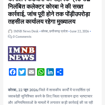
निलंबित कलेक्टर कोरबा ने की सख्त
कार्रवाई, जांच पूरी होने तक पोंड़ीउपरोड़ा
तहसील कार्यालय रहेगा मुख्यालय
IMNB News Desk
कोरबा
,
छत्तीसगढ़ प्रदेश
June 22, 2026
0 Comments
F
T
E
W
Li
S
ac
w
m
h
n
h
e
it
ai
at
k
ar
कोरबा, 22 जून 2026/
जिले में शासकीय कार्यों में पारदर्शिता एवं
b
te
l
s
e
e
जवाबदेही सुनिश्चित करने के लिए जिला प्रशासन द्वारा भ्रष्टाचार
o
r
A
dI
और अनियमितताओं के मामलों में लगातार कड़ी कार्रवाई की जा रही