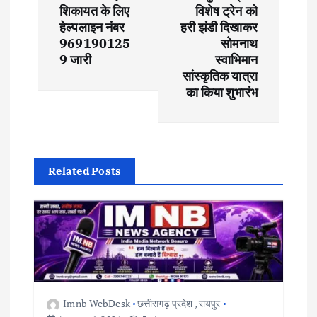
n
शिकायत के लिए
विशेष ट्रेन को
हेल्पलाइन नंबर
हरी झंडी दिखाकर
a
969190125
सोमनाथ
9 जारी
स्वाभिमान
v
सांस्कृतिक यात्रा
का किया शुभारंभ
i
g
a
Related Posts
t
i
o
Imnb WebDesk
छत्तीसगढ़ प्रदेश
,
रायपुर