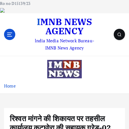
Ro no D15139/23
S
IMNB NEWS
k
AGENCY
i
p
lndia Media Network Bureau-
t
IMNB News Agency
o
c
o
n
t
e
Home
n
t
रिश्वत मांगने की शिकायत पर तहसील
कार्यालय कटघोरा की सहायक ग्रेड-02