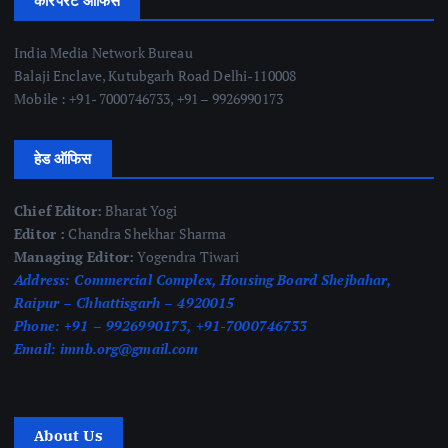
कॉरपरेट ऑफिस
India Media Network Bureau
Balaji Enclave, Kutubgarh Road Delhi-110008
Mobile : +91- 7000746733, +91 – 9926990173
हेड ऑफिस
Chief Editor:
Bharat Yogi
Editor :
Chandra Shekhar Sharma
Managing Editor:
Yogendra Tiwari
Address:
Commercial Complex, Housing Board Shejbahar,
Raipur – Chhattisgarh – 4920015
Phone:
+91 – 9926990173, +91-7000746733
Email:
imnb.org@gmail.com
About Us