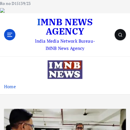
Ro no D15139/23
S
IMNB NEWS
k
AGENCY
i
p
lndia Media Network Bureau-
t
IMNB News Agency
o
c
o
n
t
e
Home
n
t