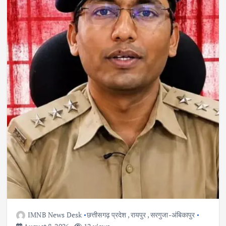
IMNB News Desk
छत्तीसगढ़ प्रदेश
,
रायपुर
,
सरगुजा-अंबिकापुर