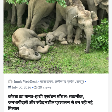
Imnb WebDesk
खास खबर
,
छत्तीसगढ़ प्रदेश
,
रायपुर
July 30, 2026
28 views
कोरबा का मानव-हाथी प्रबंधन मॉडल: तकनीक,
जनभागीदारी और संवेदनशील प्रशासन से बन रही नई
मिसाल