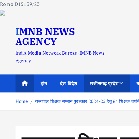
Ro no D15139/23
S
IMNB NEWS
k
i
AGENCY
p
lndia Media Network Bureau-IMNB News
t
Agency
o
c
o
होम
देश-विदेश
छत्तीसगढ़ प्रदेश
म
n
t
Home
राज्यपाल शिक्षक सम्मान पुरस्कार 2024-25 हेतु 64 शिक्षक चय
e
n
t