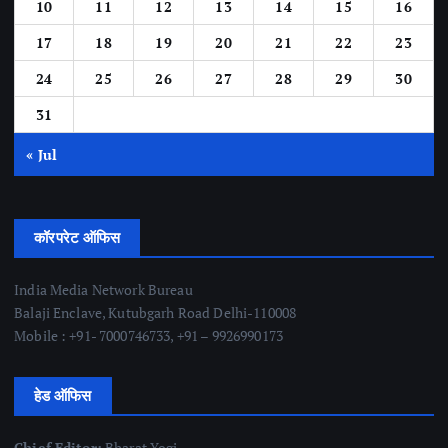
10
11
12
13
14
15
16
17
18
19
20
21
22
23
24
25
26
27
28
29
30
31
« Jul
कॉरपरेट ऑफिस
India Media Network Bureau
Balaji Enclave, Kutubgarh Road Delhi-110008
Mobile : +91- 7000746733, +91 – 9926990173
हेड ऑफिस
Chief Editor:
Bharat Yogi