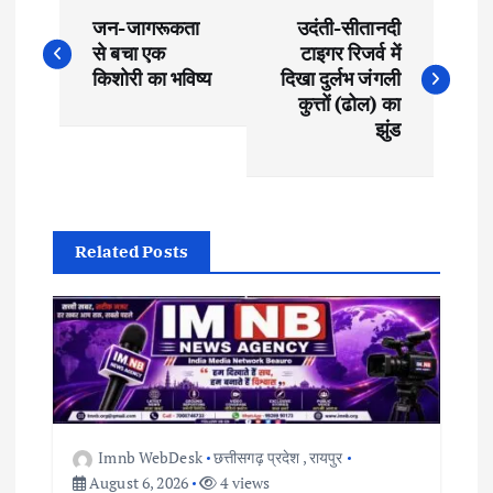
P
जन-जागरूकता
उदंती-सीतानदी
o
से बचा एक
टाइगर रिजर्व में
किशोरी का भविष्य
दिखा दुर्लभ जंगली
s
कुत्तों (ढोल) का
झुंड
t
n
Related Posts
a
v
i
g
Imnb WebDesk
छत्तीसगढ़ प्रदेश
,
रायपुर
August 6, 2026
4 views