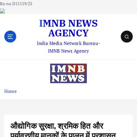
Ro no D15139/23
S
IMNB NEWS
k
AGENCY
i
p
lndia Media Network Bureau-
t
IMNB News Agency
o
c
o
n
t
e
Home
n
t
औद्योगिक सुरक्षा, श्रमिक हित और
पर्यावरणीय मानकों के पालन में प्रशासन