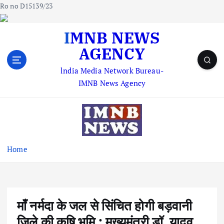
Ro no D15139/23
S
IMNB NEWS
k
AGENCY
i
p
lndia Media Network Bureau-
t
IMNB News Agency
o
c
o
n
t
e
Home
n
t
माँ नर्मदा के जल से सिंचित होगी बड़वानी
जिले की कृषि भूमि : मुख्यमंत्री डॉ. यादव