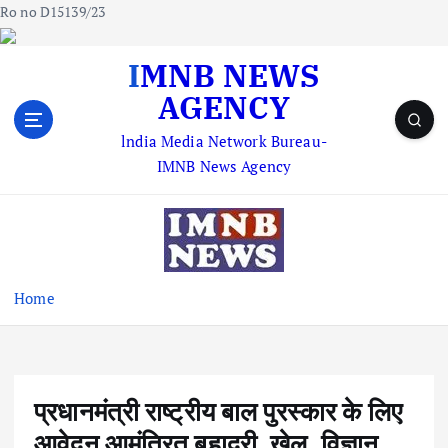
Ro no D15139/23
S
IMNB NEWS
k
AGENCY
i
p
lndia Media Network Bureau-
t
IMNB News Agency
o
c
o
n
t
e
Home
n
t
प्रधानमंत्री राष्ट्रीय बाल पुरस्कार के लिए
आवेदन आमंत्रित बहादुरी, खेल, विज्ञान,