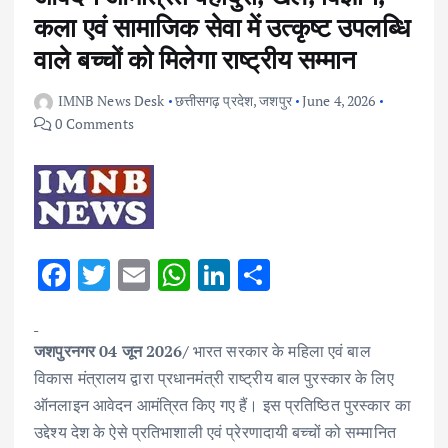
कला एवं सामाजिक सेवा में उत्कृष्ट उपलब्धि
वाले बच्चों को मिलेगा राष्ट्रीय सम्मान
IMNB News Desk
छत्तीसगढ़ प्रदेश
,
जशपुर
June 4, 2026
0 Comments
F
T
E
W
Li
S
ac
w
m
h
n
h
e
it
ai
at
k
ar
जशपुरनगर 04 जून 2026/
भारत सरकार के महिला एवं बाल
b
te
l
s
e
e
विकास मंत्रालय द्वारा प्रधानमंत्री राष्ट्रीय बाल पुरस्कार के लिए
o
r
A
dI
ऑनलाइन आवेदन आमंत्रित किए गए हैं। इस प्रतिष्ठित पुरस्कार का
o
p
n
उद्देश्य देश के ऐसे प्रतिभाशाली एवं प्रेरणादायी बच्चों को सम्मानित