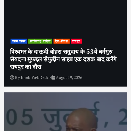
खास खबर
छत्तीसगढ़ प्रदेश
देश-विदेश
रायपुर
विश्वभर के दाऊदी बोहरा समुदाय के 53वें धर्मगुरु
सैयदना मुफद्दल सैफुद्दीन साहब एक दशक बाद करेंगे
रायपुर का दौरा
By
Imnb WebDesk
August 9, 2026