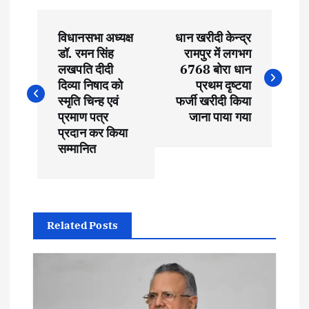
P
विधानसभा अध्यक्ष
धान खरीदी केन्द्र
o
डॉ. रमन सिंह
रामपुर में लगभग
लखपति दीदी
6768 बोरा धान
s
दिव्या निषाद को
प्रथम दृष्टया
स्मृति चिन्ह एवं
फर्जी खरीदी किया
t
प्रमाण पत्र
जाना पाया गया
प्रदान कर किया
सम्मानित
n
a
v
Related Posts
i
g