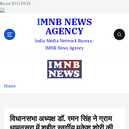
Ro no D15139/23
S
IMNB NEWS
k
AGENCY
i
p
lndia Media Network Bureau-
t
IMNB News Agency
o
c
o
n
t
e
Home
n
t
विधानसभा अध्यक्ष डॉ. रमन सिंह ने ग्राम
धामनसरा में शहीद स्वर्गीय मुकेश शोरी की