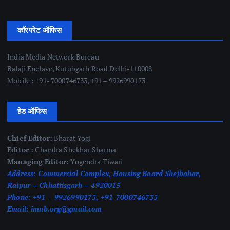
कॉरपरेट ऑफिस
India Media Network Bureau
Balaji Enclave, Kutubgarh Road Delhi-110008
Mobile : +91- 7000746733, +91 – 9926990173
हेड ऑफिस
Chief Editor:
Bharat Yogi
Editor :
Chandra Shekhar Sharma
Managing Editor:
Yogendra Tiwari
Address:
Commercial Complex, Housing Board Shejbahar,
Raipur – Chhattisgarh – 4920015
Phone:
+91 – 9926990173, +91-7000746733
Email:
imnb.org@gmail.com