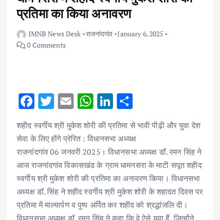
प्रतिमा का किया अनावरण
IMNB News Desk
राजनांदगांव
January 6, 2025
0 Comments
F
T
E
W
Li
S
ac
w
m
h
n
h
शहीद स्वर्गीय श्री मुकेश शोरी की प्रतिमा से भावी पीढ़ी और युवा देश
e
it
ai
at
k
ar
सेवा के लिए होंगे प्रेरित : विधानसभा अध्यक्ष
b
te
l
s
e
e
राजनांदगांव 06 जनवरी 2025। विधानसभा अध्यक्ष डॉ. रमन सिंह ने
o
r
A
dI
आज राजनांदगांव विकासखंड के ग्राम धामनसरा के माटी सपूत शहीद
o
p
n
स्वर्गीय श्री मुकेश शोरी की प्रतिमा का अनावरण किया। विधानसभा
k
p
अध्यक्ष डॉ. सिंह ने शहीद स्वर्गीय श्री मुकेश शोरी के शहादत दिवस पर
प्रतिमा में माल्यार्पण व पुष्प अर्पित कर शहीद को श्रद्धांजलि दी।
विधानसभा अध्यक्ष डॉ. रमन सिंह ने कहा कि वे ऐसे युवा हैं, जिन्होंने