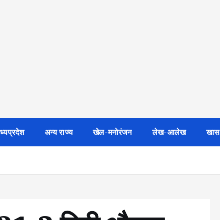
ध्यप्रदेश
अन्य राज्य
खेल-मनोरंजन
लेख-आलेख
खास