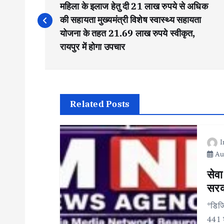
o
महिला के इलाज हेतु दी 21 लाख रुपये से अधिक
की सहायता मुख्यमंत्री विशेष स्वास्थ्य सहायता
s
योजना के तहत 21.69 लाख रुपये स्वीकृत,
रायपुर में होगा उपचार
t
n
Related Posts
a
v
Aug
i
सेवा
सरका
g
*डिजि
441 