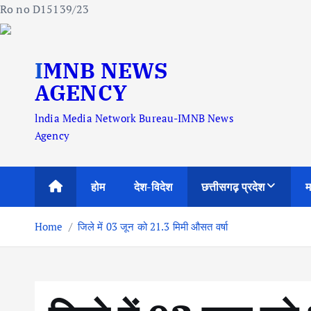
Ro no D15139/23
S
IMNB NEWS
k
i
AGENCY
p
lndia Media Network Bureau-IMNB News
t
Agency
o
c
o
होम
देश-विदेश
छत्तीसगढ़ प्रदेश
म
n
t
Home
जिले में 03 जून को 21.3 मिमी औसत वर्षा
e
n
t