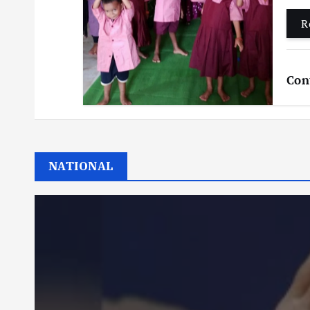
R
Con
NATIONAL