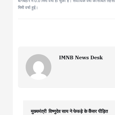
o
p
n
बागबहार में 0.0 मिमी वर्षा हो चुकी है। सर्वाधिक वर्षा कांसाबेल तह
k
p
मिमी वर्षा हुई।
IMNB News Desk
P
मुख्यमंत्री विष्णुदेव साय ने फेफड़े के कैंसर पीड़ित