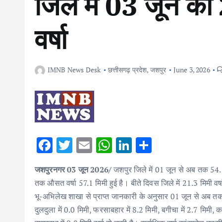
जिले में 03 जून क
वर्षा
IMNB News Desk
छत्तीसगढ़ प्रदेश
,
जशपुर
June 3, 2026
F
T
E
W
Li
S
ac
w
m
h
n
h
जशपुरनगर 03 जून 2026/
जशपुर जिले में 01 जून से अब तक 54.1 म
e
it
ai
at
k
ar
तक औसत वर्षा 57.1 मिमी हुई है। बीते दिवस जिले में 21.3 मिमी वर्ष
b
te
l
s
e
e
भू-अभिलेख शाखा से प्राप्त जानकारी के अनुसार 01 जून से अब तक तह
o
r
A
dI
दुलदुला में 0.0 मिमी, फरसाबहार में 8.2 मिमी, बगीचा में 2.7 मिमी, कां