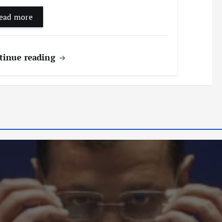
ead more
tinue reading