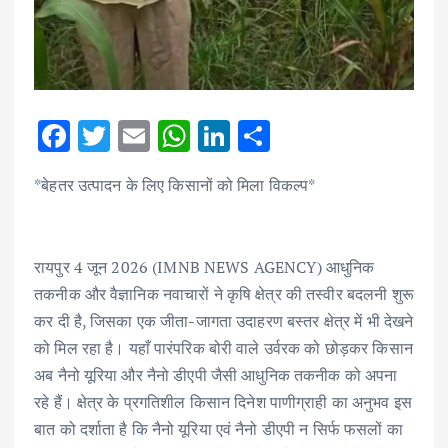
F
T
E
W
Li
S
ac
w
m
h
n
h
*बेहतर उत्पादन के लिए किसानों को मिला विकल्प*
e
it
ai
at
k
ar
b
te
l
s
e
e
o
r
A
dI
रायपुर 4 जून 2026 (IMNB NEWS AGENCY) आधुनिक
o
p
n
तकनीक और वैज्ञानिक नवाचारों ने कृषि क्षेत्र की तस्वीर बदलनी शुरू
k
p
कर दी है, जिसका एक जीता-जागता उदाहरण बस्तर क्षेत्र में भी देखने
को मिल रहा है। यहाँ पारंपरिक बोरी वाले उर्वरक को छोड़कर किसान
अब नैनो यूरिया और नैनो डीएपी जैसी आधुनिक तकनीक को अपना
रहे हैं। क्षेत्र के प्रगतिशील किसान दिनेश पाणीग्राही का अनुभव इस
बात को दर्शाता है कि नैनो यूरिया एवं नैनो डीएपी न सिर्फ फसलों का