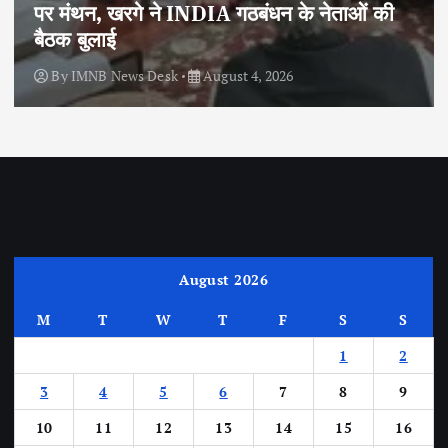
पर मंथन, खरगे ने INDIA गठबंधन के नेताओं की
बैठक बुलाई
By
IMNB News Desk
August 4, 2026
August 2026
M
T
W
T
F
S
S
1
2
3
4
5
6
7
8
9
10
11
12
13
14
15
16