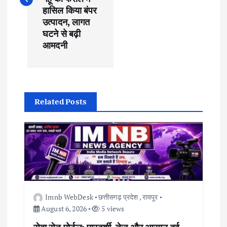
t
हासिल किया बंपर
उत्पादन, लागत
घटने से बढ़ी
n
आमदनी
a
v
Related Posts
i
g
a
t
Imnb WebDesk
छत्तीसगढ़ प्रदेश
,
रायपुर
i
August 6, 2026
5 views