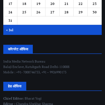
17
18
19
20
21
22
23
24
25
26
27
28
29
30
31
« Jul
कॉरपरेट ऑफिस
India Media Network Bureau
Balaji Enclave, Kutubgarh Road Delhi-110008
Mobile : +91- 7000746733, +91 – 9926990173
हेड ऑफिस
Chief Editor:
Bharat Yogi
Editor :
Chandra Shekhar Sharma