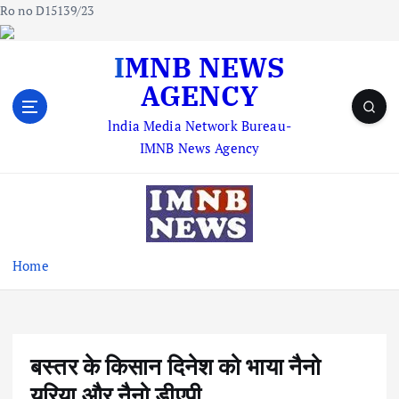
Ro no D15139/23
S
IMNB NEWS
k
AGENCY
i
p
lndia Media Network Bureau-
t
IMNB News Agency
o
c
o
n
t
e
Home
n
t
बस्तर के किसान दिनेश को भाया नैनो
यूरिया और नैनो डीएपी