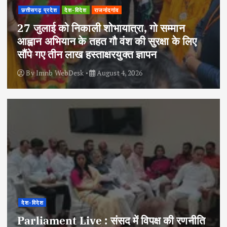
छत्तीसगढ़ प्रदेश
देश-विदेश
राजनांदगांव
27 जुलाई को निकाली शोभायात्रा, गो सम्मान
आह्वान अभियान के तहत गौ वंश की सुरक्षा के लिए
सौंपे गए तीन लाख हस्ताक्षरयुक्त ज्ञापन
By
Imnb WebDesk
August 4, 2026
देश-विदेश
Parliament Live : संसद में विपक्ष की रणनीति