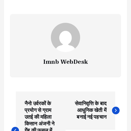
Imnb WebDesk
P
नैनो उर्वरकों के
सेवानिवृत्ति के बाद
o
प्रयोग से ग्राम
आधुनिक खेती में
उतई की महिला
बनाई नई पहचान
s
किसान अंजनी ने
गेंहू की फसल में