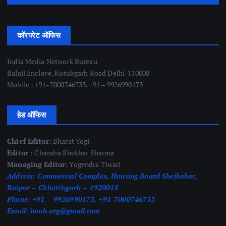
कॉरपरेट ऑफिस
India Media Network Bureau
Balaji Enclave, Kutubgarh Road Delhi-110008
Mobile : +91- 7000746733, +91 – 9926990173
हेड ऑफिस
Chief Editor:
Bharat Yogi
Editor :
Chandra Shekhar Sharma
Managing Editor:
Yogendra Tiwari
Address:
Commercial Complex, Housing Board Shejbahar,
Raipur – Chhattisgarh – 4920015
Phone:
+91 – 9926990173, +91-7000746733
Email:
imnb.org@gmail.com