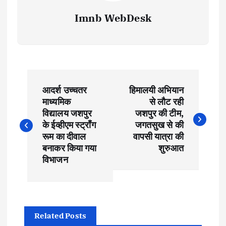
Imnb WebDesk
P
आदर्श उच्चतर
हिमालयी अभियान
o
माध्यमिक
से लौट रही
विद्यालय जशपुर
जशपुर की टीम,
s
के ईव्हीएम स्ट्रॉंग
जगतसुख से की
रूम का दीवाल
वापसी यात्रा की
t
बनाकर किया गया
शुरुआत
विभाजन
n
a
Related Posts