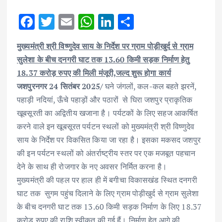
F
T
E
W
Li
S
ac
w
m
h
n
h
मुख्यमंत्री श्री विष्णुदेव साय के निर्देश पर ग्राम पोड़ीखुर्द से ग्राम
e
it
ai
at
k
ar
सुलेशा के बीच दनगरी घाट तक 13.60 किमी सड़क निर्माण हेतु
b
te
l
s
e
e
18.37 करोड़ रुपए की मिली मंजूरी,जल्द शुरू होगा कार्य
o
r
A
dI
जशपुरनगर 24 सितंबर 2025/
घने जंगलों, कल-कल बहते झरनें,
o
p
n
पहाड़ी नदियां, ऊँचे पहाड़ों और पठारों से घिरा जशपुर प्राकृतिक
k
p
खूबसूरती का अद्वितीय खजाना है। पर्यटकों के लिए सहज आकर्षित
करने वाले इन खूबसूरत पर्यटन स्थलों को मुख्यमंत्री श्री विष्णुदेव
साय के निर्देश पर विकसित किया जा रहा है। इसका मकसद जशपुर
की इन पर्यटन स्थलों को अंतर्राष्ट्रीय स्तर पर एक मजबूत पहचान
देने के साथ ही रोजगार के नए अवसर निर्मित करना है।
मुख्यमंत्री की पहल पर हाल ही में बगीचा विकासखंड स्थित दनगरी
घाट तक सुगम पहुंच दिलाने के लिए ग्राम पोड़ीखुर्द से ग्राम सुलेशा
के बीच दनगरी घाट तक 13.60 किमी सड़क निर्माण के लिए 18.37
करोड़ रुपए की राशि स्वीकृत की गई हैं। निर्माण हेतु आगे की