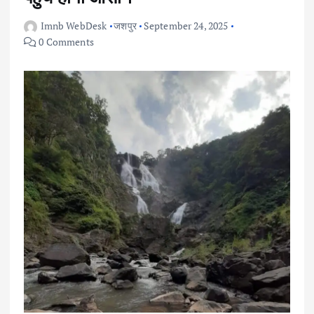
Imnb WebDesk
जशपुर
September 24, 2025
0 Comments