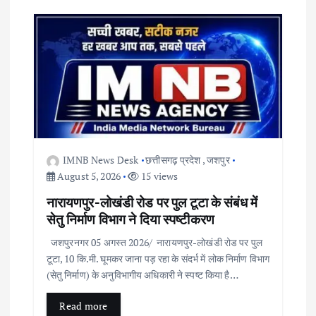
v
i
g
a
t
IMNB News Desk
छत्तीसगढ़ प्रदेश
,
जशपुर
i
August 5, 2026
15 views
नारायणपुर-लोखंडी रोड पर पुल टूटा के संबंध में
o
सेतु निर्माण विभाग ने दिया स्पष्टीकरण
n
जशपुरनगर 05 अगस्त 2026/ नारायणपुर-लोखंडी रोड पर पुल
टूटा, 10 कि.मी. घूमकर जाना पड़ रहा के संदर्भ में लोक निर्माण विभाग
(सेतु निर्माण) के अनुविभागीय अधिकारी ने स्पष्ट किया है…
Read more