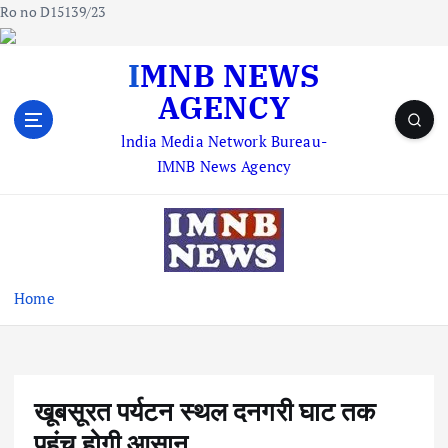
Ro no D15139/23
S
IMNB NEWS
k
AGENCY
i
p
lndia Media Network Bureau-
t
IMNB News Agency
o
c
o
n
t
e
Home
n
t
खूबसूरत पर्यटन स्थल दनगरी घाट तक
पहुंच होगी आसान