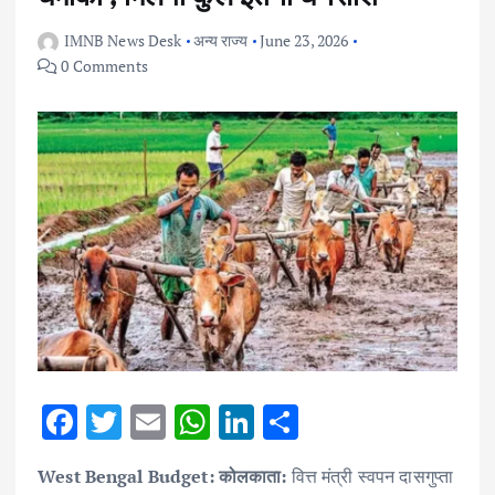
IMNB News Desk
अन्य राज्य
June 23, 2026
0 Comments
F
T
E
W
Li
S
ac
w
m
h
n
h
West Bengal Budget: कोलकाता:
वित्त मंत्री स्वपन दासगुप्ता
e
it
ai
at
k
ar