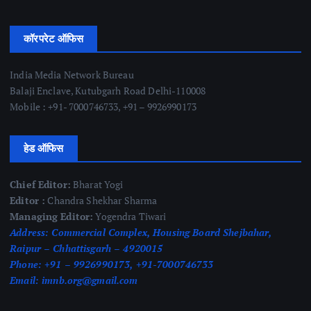
कॉरपरेट ऑफिस
India Media Network Bureau
Balaji Enclave, Kutubgarh Road Delhi-110008
Mobile : +91- 7000746733, +91 – 9926990173
हेड ऑफिस
Chief Editor:
Bharat Yogi
Editor :
Chandra Shekhar Sharma
Managing Editor:
Yogendra Tiwari
Address:
Commercial Complex, Housing Board Shejbahar,
Raipur – Chhattisgarh – 4920015
Phone:
+91 – 9926990173, +91-7000746733
Email:
imnb.org@gmail.com