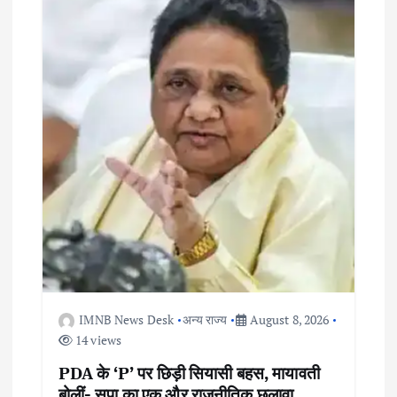
g
a
t
i
o
n
IMNB News Desk
अन्य राज्य
August 8, 2026
14 views
PDA के ‘P’ पर छिड़ी सियासी बहस, मायावती
बोलीं- सपा का एक और राजनीतिक छलावा