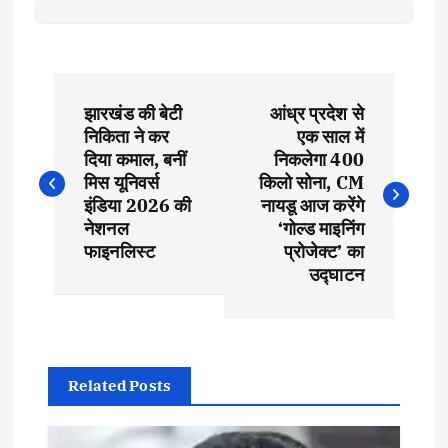
P
झारखंड की बेटी
आंध्र प्रदेश से
o
निकिता ने कर
एक साल में
दिया कमाल, बनीं
निकलेगा 400
s
मिस यूनिवर्स
किलो सोना, CM
इंडिया 2026 की
नायडू आज करेंगे
t
नेशनल
‘गोल्ड माइनिंग
फाइनलिस्ट
प्रोजेक्ट’ का
उद्घाटन
n
a
v
Related Posts
i