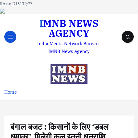
Ro no D15139/23
S
IMNB NEWS
k
AGENCY
i
p
lndia Media Network Bureau-
t
IMNB News Agency
o
c
o
n
t
e
Home
n
t
बंगाल बजट : किसानों के लिए ‘डबल
धमाका’, मिलेगी कुल इतनी धनराशि