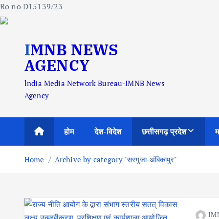
Ro no D15139/23
S
IMNB NEWS
k
i
AGENCY
p
lndia Media Network Bureau-IMNB News
t
Agency
o
c
o
होम
देश-विदेश
छत्तीसगढ़ प्रदेश
म
n
t
Home
Archive by category "सरगुजा-अंबिकापुर"
e
n
t
IM