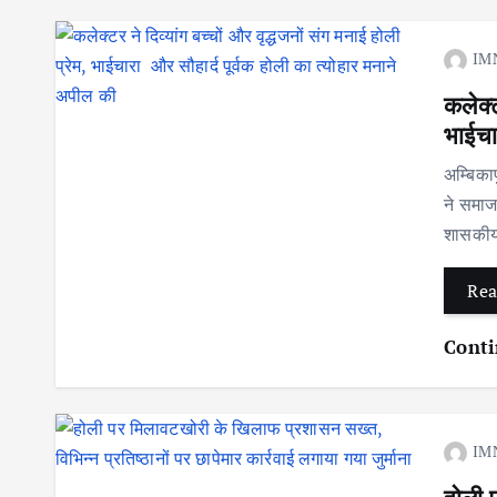
IM
कलेक्ट
भाईचा
अम्बिका
ने समाज 
शासकीय 
Rea
Conti
IM