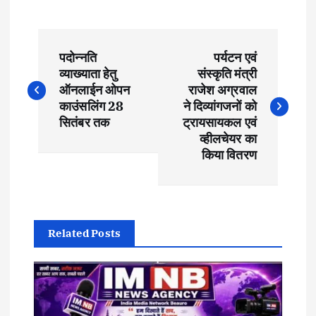
P
पदोन्नति
पर्यटन एवं
o
व्याख्याता हेतु
संस्कृति मंत्री
ऑनलाईन ओपन
राजेश अग्रवाल
s
काउंसलिंग 28
ने दिव्यांगजनों को
सितंबर तक
ट्रायसायकल एवं
t
व्हीलचेयर का
किया वितरण
n
a
Related Posts
v
i