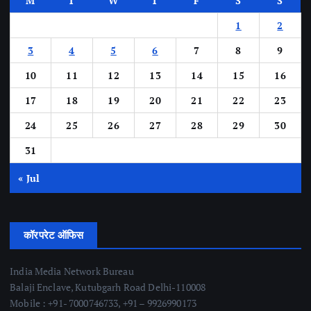
M
T
W
T
F
S
S
1
2
3
4
5
6
7
8
9
10
11
12
13
14
15
16
17
18
19
20
21
22
23
24
25
26
27
28
29
30
31
« Jul
कॉरपरेट ऑफिस
India Media Network Bureau
Balaji Enclave, Kutubgarh Road Delhi-110008
Mobile : +91- 7000746733, +91 – 9926990173