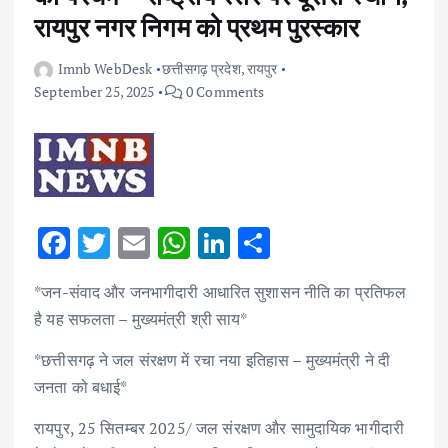
रायपुर नगर निगम को प्रथम पुरस्कार
Imnb WebDesk
छत्तीसगढ़ प्रदेश
,
रायपुर
September 25, 2025
0 Comments
F
T
E
W
Li
S
ac
w
m
h
n
h
*जन-संवाद और जनभागीदारी आधारित सुशासन नीति का प्रतिफल
e
it
ai
at
k
ar
है यह सफलता – मुख्यमंत्री श्री साय*
b
te
l
s
e
e
*छत्तीसगढ़ ने जल संरक्षण में रचा नया इतिहास – मुख्यमंत्री ने दी
o
r
A
dI
जनता को बधाई*
o
p
n
k
p
रायपुर, 25 सितम्बर 2025/ जल संरक्षण और सामुदायिक भागीदारी