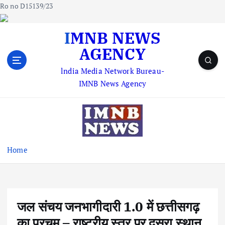
Ro no D15139/23
S
IMNB NEWS
k
AGENCY
i
p
lndia Media Network Bureau-
t
IMNB News Agency
o
c
o
n
t
e
Home
n
t
जल संचय जनभागीदारी 1.0 में छत्तीसगढ़
का परचम – राष्ट्रीय स्तर पर दूसरा स्थान,