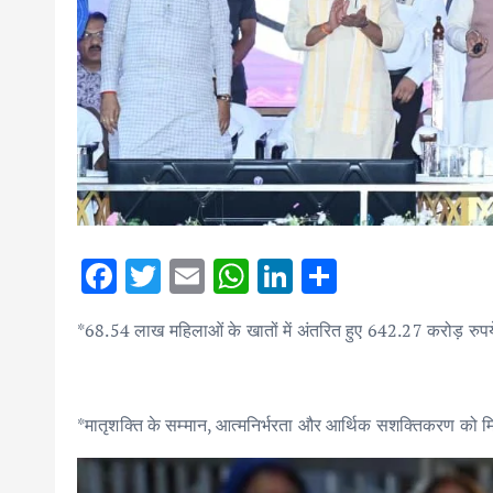
F
T
E
W
Li
S
ac
w
m
h
n
h
*68.54 लाख महिलाओं के खातों में अंतरित हुए 642.27 करोड़ रुपय
e
it
ai
at
k
ar
b
te
l
s
e
e
o
r
A
dI
*मातृशक्ति के सम्मान, आत्मनिर्भरता और आर्थिक सशक्तिकरण को 
o
p
n
k
p