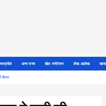
ध्यप्रदेश
अन्य राज्य
खेल-मनोरंजन
लेख-आलेख
खास
ीं किस्त