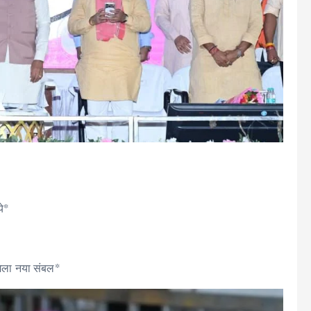
े*
मिला नया संबल*