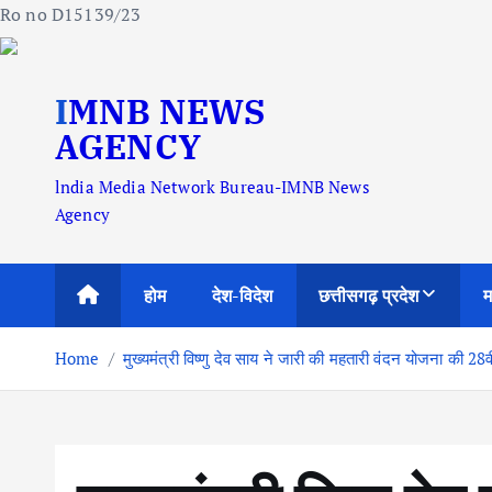
Ro no D15139/23
S
IMNB NEWS
k
i
AGENCY
p
lndia Media Network Bureau-IMNB News
t
Agency
o
c
o
होम
देश-विदेश
छत्तीसगढ़ प्रदेश
म
n
t
Home
मुख्यमंत्री विष्णु देव साय ने जारी की महतारी वंदन योजना की 28व
e
n
t