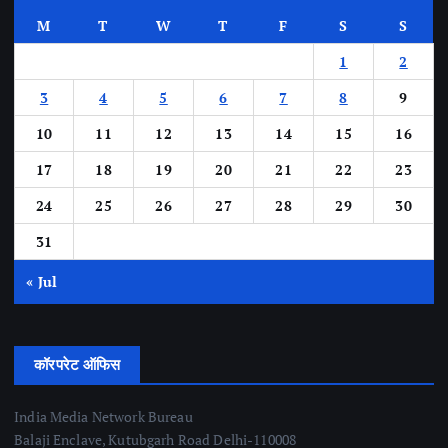
M
T
W
T
F
S
S
1
2
3
4
5
6
7
8
9
10
11
12
13
14
15
16
17
18
19
20
21
22
23
24
25
26
27
28
29
30
31
« Jul
कॉरपरेट ऑफिस
India Media Network Bureau
Balaji Enclave, Kutubgarh Road Delhi-110008