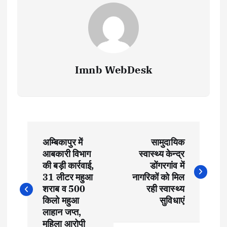
Imnb WebDesk
P
अम्बिकापुर में
सामुदायिक
o
आबकारी विभाग
स्वास्थ्य केन्द्र
की बड़ी कार्रवाई,
डोंगरगांव में
s
31 लीटर महुआ
नागरिकों को मिल
शराब व 500
रही स्वास्थ्य
t
किलो महुआ
सुविधाएं
लाहान जप्त,
महिला आरोपी