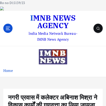
Ro no D15139/23
S
IMNB NEWS
k
AGENCY
i
p
lndia Media Network Bureau-
t
IMNB News Agency
o
c
o
n
t
e
Home
n
t
नगरी प्रवास में कलेक्टर अबिनाश मिश्रा ने
विकास कार्यों की गुणवत्ता का लिया जायजा