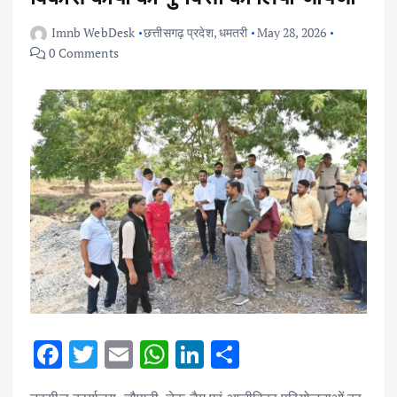
Imnb WebDesk
छत्तीसगढ़ प्रदेश
,
धमतरी
May 28, 2026
0 Comments
F
T
E
W
Li
S
ac
w
m
h
n
h