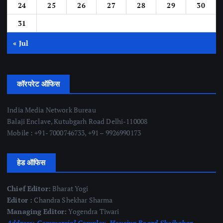
24
25
26
27
28
29
30
31
« Jul
कॉरपरेट ऑफिस
India Media Network Bureau
Balaji Enclave, Kutubgarh Road Delhi-110008
Mobile : +91- 7000746733, +91 – 9926990173
हेड ऑफिस
Chief Editor:
Bharat Yogi
Editor :
Chandra Shekhar Sharma
Managing Editor:
Yogendra Tiwari
Address:
Commercial Complex, Housing Board Shejbahar,