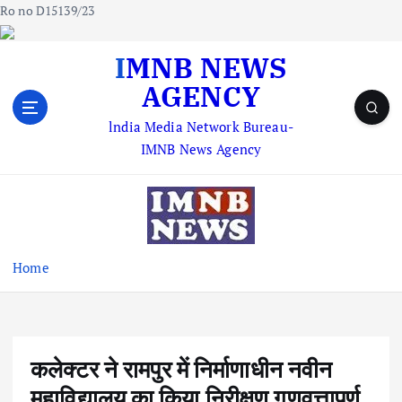
Ro no D15139/23
S
IMNB NEWS
k
AGENCY
i
p
lndia Media Network Bureau-
t
IMNB News Agency
o
c
o
n
t
e
Home
n
t
कलेक्टर ने रामपुर में निर्माणाधीन नवीन
महाविद्यालय का किया निरीक्षण गुणवत्तापूर्ण