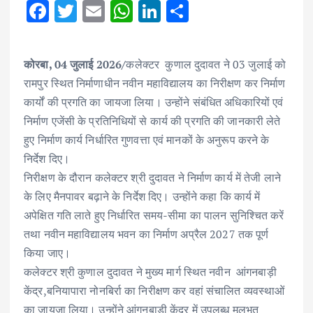
F
T
E
W
Li
S
ac
w
m
h
n
h
e
it
ai
at
k
ar
कोरबा, 04 जुलाई 2026/
कलेक्टर कुणाल दुदावत ने 03 जुलाई को
b
te
l
s
e
e
रामपुर स्थित निर्माणाधीन नवीन महाविद्यालय का निरीक्षण कर निर्माण
o
r
A
dI
कार्यों की प्रगति का जायजा लिया। उन्होंने संबंधित अधिकारियों एवं
o
p
n
निर्माण एजेंसी के प्रतिनिधियों से कार्य की प्रगति की जानकारी लेते
k
p
हुए निर्माण कार्य निर्धारित गुणवत्ता एवं मानकों के अनुरूप करने के
निर्देश दिए।
निरीक्षण के दौरान कलेक्टर श्री दुदावत ने निर्माण कार्य में तेजी लाने
के लिए मैनपावर बढ़ाने के निर्देश दिए। उन्होंने कहा कि कार्य में
अपेक्षित गति लाते हुए निर्धारित समय-सीमा का पालन सुनिश्चित करें
तथा नवीन महाविद्यालय भवन का निर्माण अप्रैल 2027 तक पूर्ण
किया जाए।
कलेक्टर श्री कुणाल दुदावत ने मुख्य मार्ग स्थित नवीन आंगनबाड़ी
केंद्र,बनियापारा नोनबिर्रा का निरीक्षण कर वहां संचालित व्यवस्थाओं
का जायजा लिया। उन्होंने आंगनबाड़ी केंद्र में उपलब्ध मूलभूत