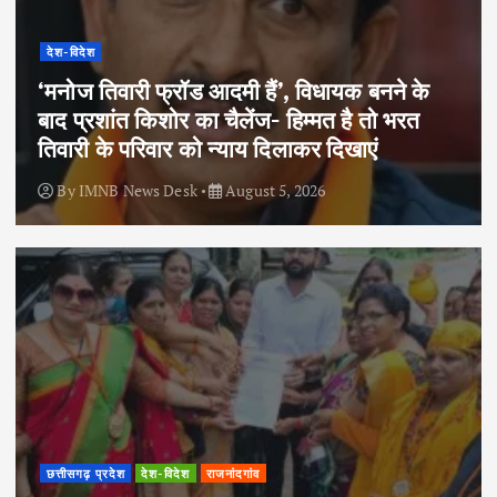
देश-विदेश
‘मनोज तिवारी फ्रॉड आदमी हैं’, विधायक बनने के
बाद प्रशांत किशोर का चैलेंज- हिम्मत है तो भरत
तिवारी के परिवार को न्याय दिलाकर दिखाएं
By
IMNB News Desk
August 5, 2026
छत्तीसगढ़ प्रदेश
देश-विदेश
राजनांदगांव