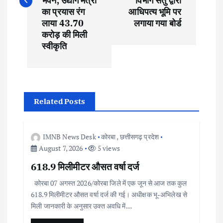
भवन, उद्योग मंत्री
विभाग सेतु द्वारा
t
का प्रयास रंग
आधिपत्य भूमि पर
लाया 43.70
लगाया गया बोर्ड
करोड़ की मिली
n
स्वीकृति
a
v
Related Posts
i
g
IMNB News Desk
कोरबा
,
छत्तीसगढ़ प्रदेश
August 7, 2026
5 views
a
618.9 मिलीमीटर औसत वर्षा दर्ज
t
कोरबा 07 अगस्त 2026/कोरबा जिले में एक जून से आज तक कुल
618.9 मिलीमीटर औसत वर्षा दर्ज की गई। अधीक्षक भू-अभिलेख से
i
मिली जानकारी के अनुसार उक्त अवधि में…