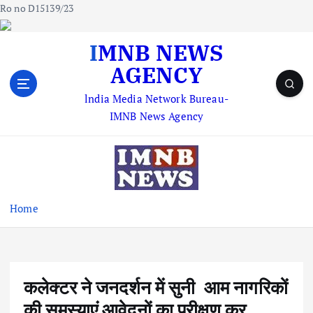
Ro no D15139/23
S
IMNB NEWS
k
AGENCY
i
p
lndia Media Network Bureau-
t
IMNB News Agency
o
c
o
n
t
e
Home
n
t
कलेक्टर ने जनदर्शन में सुनी आम नागरिकों
की समस्याएं आवेदनों का परीक्षण कर