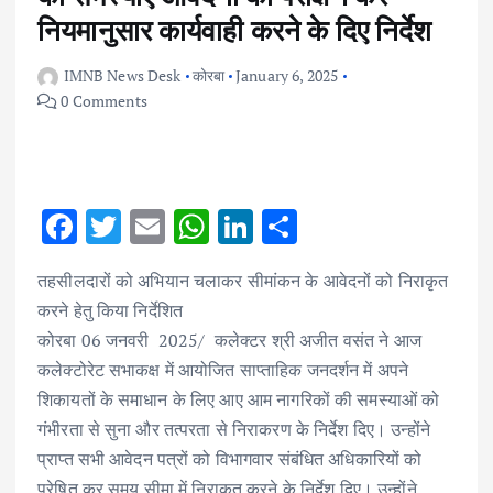
नियमानुसार कार्यवाही करने के दिए निर्देश
IMNB News Desk
कोरबा
January 6, 2025
0 Comments
F
T
E
W
Li
S
ac
w
m
h
n
h
तहसीलदारों को अभियान चलाकर सीमांकन के आवेदनों को निराकृत
e
it
ai
at
k
ar
करने हेतु किया निर्देशित
b
te
l
s
e
e
कोरबा 06 जनवरी 2025/ कलेक्टर श्री अजीत वसंत ने आज
o
r
A
dI
कलेक्टोरेट सभाकक्ष में आयोजित साप्ताहिक जनदर्शन में अपने
o
p
n
शिकायतों के समाधान के लिए आए आम नागरिकों की समस्याओं को
k
p
गंभीरता से सुना और तत्परता से निराकरण के निर्देश दिए। उन्होंने
प्राप्त सभी आवेदन पत्रों को विभागवार संबंधित अधिकारियों को
प्रेषित कर समय सीमा में निराकृत करने के निर्देश दिए। उन्होंने