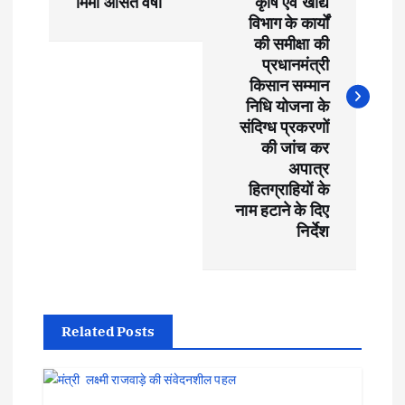
मिमी औसत वर्षा
कृषि एवं खाद्य
s
विभाग के कार्यों
की समीक्षा की
t
प्रधानमंत्री
किसान सम्मान
निधि योजना के
n
संदिग्ध प्रकरणों
की जांच कर
a
अपात्र
हितग्राहियों के
v
नाम हटाने के दिए
निर्देश
i
g
a
Related Posts
t