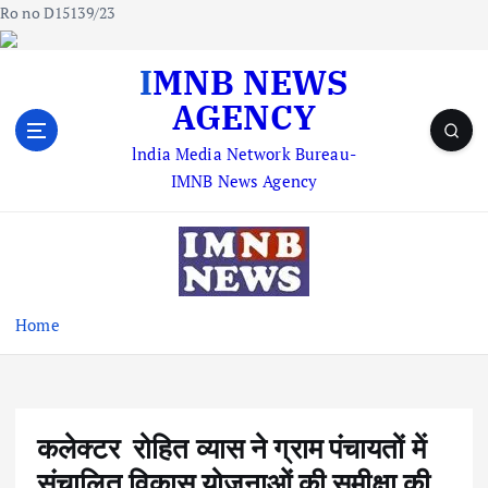
Ro no D15139/23
S
IMNB NEWS
k
AGENCY
i
p
lndia Media Network Bureau-
t
IMNB News Agency
o
c
o
n
t
e
Home
n
t
कलेक्टर रोहित व्यास ने ग्राम पंचायतों में
संचालित विकास योजनाओं की समीक्षा की