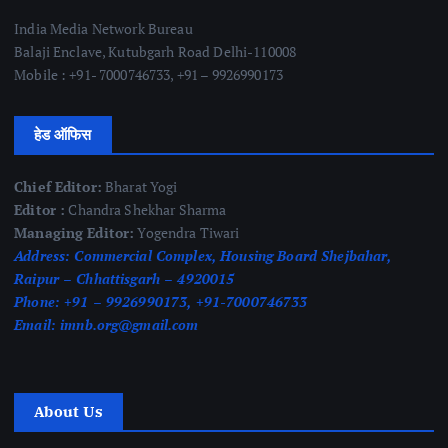
India Media Network Bureau
Balaji Enclave, Kutubgarh Road Delhi-110008
Mobile : +91- 7000746733, +91 – 9926990173
हेड ऑफिस
Chief Editor:
Bharat Yogi
Editor :
Chandra Shekhar Sharma
Managing Editor:
Yogendra Tiwari
Address:
Commercial Complex, Housing Board Shejbahar,
Raipur – Chhattisgarh – 4920015
Phone:
+91 – 9926990173, +91-7000746733
Email:
imnb.org@gmail.com
About Us