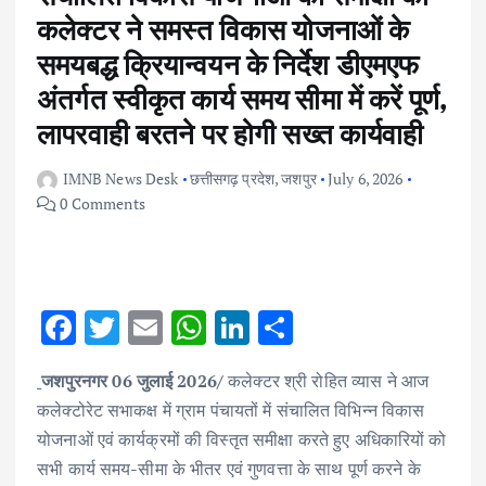
कलेक्टर ने समस्त विकास योजनाओं के
समयबद्ध क्रियान्वयन के निर्देश डीएमएफ
अंतर्गत स्वीकृत कार्य समय सीमा में करें पूर्ण,
लापरवाही बरतने पर होगी सख्त कार्यवाही
IMNB News Desk
छत्तीसगढ़ प्रदेश
,
जशपुर
July 6, 2026
0 Comments
F
T
E
W
Li
S
ac
w
m
h
n
h
जशपुरनगर 06 जुलाई 2026/
कलेक्टर श्री रोहित व्यास ने आज
e
it
ai
at
k
ar
कलेक्टोरेट सभाकक्ष में ग्राम पंचायतों में संचालित विभिन्न विकास
b
te
l
s
e
e
योजनाओं एवं कार्यक्रमों की विस्तृत समीक्षा करते हुए अधिकारियों को
o
r
A
dI
सभी कार्य समय-सीमा के भीतर एवं गुणवत्ता के साथ पूर्ण करने के