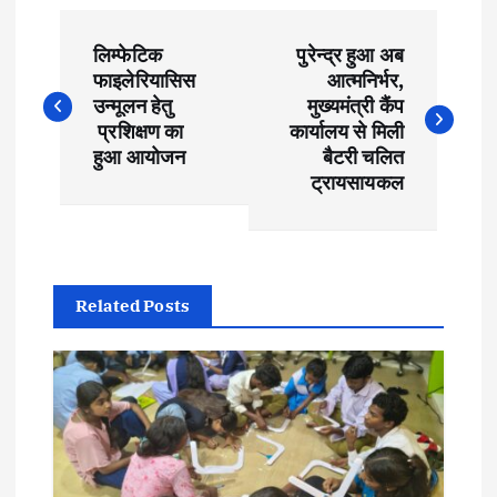
P
लिम्फेटिक
पुरेन्द्र हुआ अब
o
फाइलेरियासिस
आत्मनिर्भर,
उन्मूलन हेतु
मुख्यमंत्री कैंप
s
प्रशिक्षण का
कार्यालय से मिली
हुआ आयोजन
बैटरी चलित
t
ट्रायसायकल
n
a
Related Posts
v
i
g