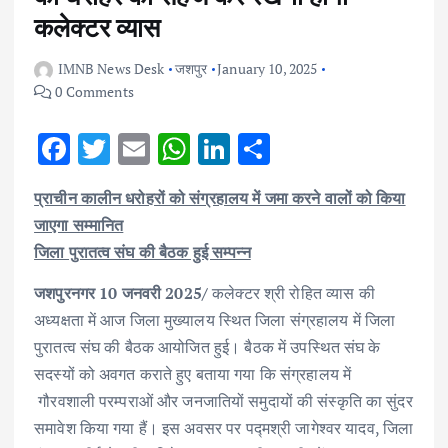
कलेक्टर व्यास
IMNB News Desk
जशपुर
January 10, 2025
0 Comments
F
T
E
W
Li
S
ac
w
m
h
n
h
प्राचीन कालीन धरोहरों को संग्रहालय में जमा करने वालों को किया
e
it
ai
at
k
ar
जाएगा सम्मानित
b
te
l
s
e
e
जिला पुरातत्व संघ की बैठक हुई सम्पन्न
o
r
A
dI
जशपुरनगर 10 जनवरी 2025/
कलेक्टर श्री रोहित व्यास की
o
p
n
अध्यक्षता में आज जिला मुख्यालय स्थित जिला संग्रहालय में जिला
k
p
पुरातत्व संघ की बैठक आयोजित हुई। बैठक में उपस्थित संघ के
सदस्यों को अवगत कराते हुए बताया गया कि संग्रहालय में
गौरवशाली परम्पराओं और जनजातियों समुदायों की संस्कृति का सुंदर
समावेश किया गया हैं। इस अवसर पर पद्मश्री जागेश्वर यादव, जिला