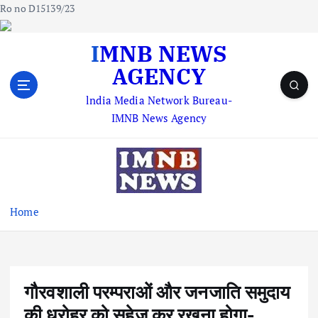
Ro no D15139/23
S
IMNB NEWS
k
AGENCY
i
p
lndia Media Network Bureau-
t
IMNB News Agency
o
c
o
n
t
e
Home
n
t
गौरवशाली परम्पराओं और जनजाति समुदाय
की धरोहर को सहेज कर रखना होगा-