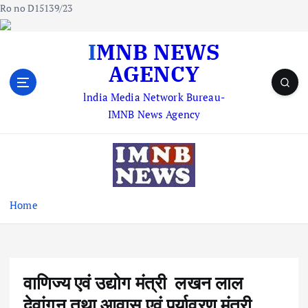
Ro no D15139/23
S
IMNB NEWS
k
AGENCY
i
p
lndia Media Network Bureau-
t
IMNB News Agency
o
c
o
n
t
e
Home
n
t
वाणिज्य एवं उद्योग मंत्री लखन लाल
देवांगन तथा आवास एवं पर्यावरण मंत्री