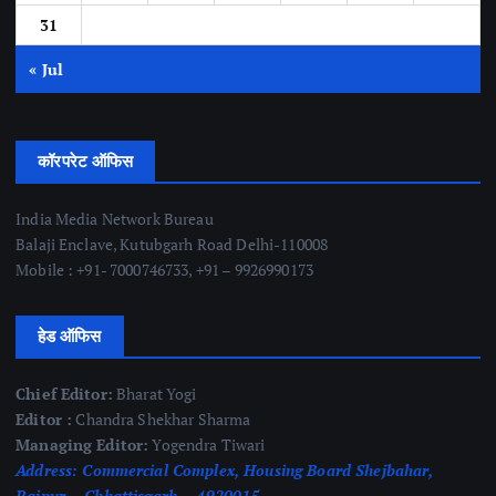
31
« Jul
कॉरपरेट ऑफिस
India Media Network Bureau
Balaji Enclave, Kutubgarh Road Delhi-110008
Mobile : +91- 7000746733, +91 – 9926990173
हेड ऑफिस
Chief Editor:
Bharat Yogi
Editor :
Chandra Shekhar Sharma
Managing Editor:
Yogendra Tiwari
Address:
Commercial Complex, Housing Board Shejbahar,
Raipur – Chhattisgarh – 4920015