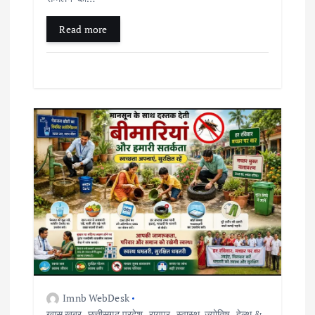
Read more
Imnb WebDesk
खास खबर
,
छत्तीसगढ़ प्रदेश
,
रायपुर
,
स्वास्थ-ज्योतिष
,
हेल्थ &