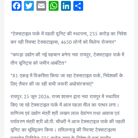
F
T
E
W
Li
S
ac
w
m
h
n
h
e
it
ai
at
k
ar
b
te
l
s
e
e
*टेक्सटाइल पार्क में पहली यूनिट की स्थापना, 235 करोड़ का निवेश
कर रही स्विफ्ट टेक्सटाइल्स, 4650 लोगों को मिलेगा रोजगार*
o
r
A
dI
o
p
n
*कपड़ा उद्योग की नई पहचान बनेगा नवा रायपुर, टेक्सटाइल पार्क में
k
p
तीन यूनिट्स को जमीन आबंटित*
*81 एकड़ में विकसित किया जा रहा टेक्सटाइल पार्क, निवेशकों के
लिए तैयार की जा रही सभी जरूरी अधोसंरचनाएं*
रायपुर. 25 जून 2026. राज्य शासन द्वारा नवा रायपुर में स्थापित
किए जा रहे टेक्सटाइल पार्क में आज पहला मील का पत्थर लगा।
वाणिज्य एवं उद्योग मंत्री श्री लखन लाल देवांगन तथा आवास एवं
पर्यावरण मंत्री श्री ओ.पी. चौधरी ने आज टेक्सटाइल पार्क की पहली
यूनिट का भूमिपूजन किया। तमिलनाडु की स्विफ्ट टेक्सटाइल्स
प्राइवेट लिमिटेड 235 करोड़ रुपए के निवेश से यहां गारमेंट