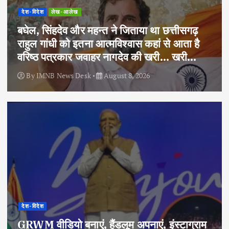
देश-विदेश
लेख-आलेख
बघेल, सिंहदेव और महन्त ने जिताया था छत्तीसगढ़
राहुल गांधी को इतना आत्मविश्वास कहां से आता है
वरिष्ठ पत्रकार जवाहर नागदेव की खरी… खरी…
By
IMNB News Desk
August 8, 2026
देश-विदेश
GRWM वीडियो बनाएं, हैंडलूम अपनाएं, इंस्टाग्राम