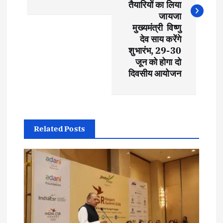
t
तैयारियों का लिया
जायजा
मुख्यमंत्री विष्णु
n
देव साय करेंगे
शुभारंभ, 29-30
a
जून को होगा दो
दिवसीय आयोजन
v
i
g
Related Posts
a
t
i