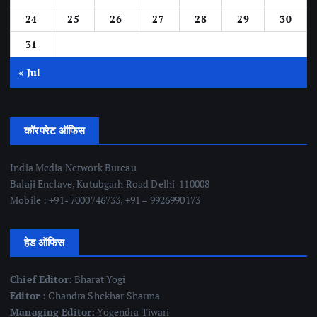
24
25
26
27
28
29
30
31
« Jul
कॉरपरेट ऑफिस
India Media Network Bureau
Balaji Enclave, Kutubgarh Road Delhi-110008
Mobile : +91- 7000746733, +91 – 9926990173
हेड ऑफिस
Chief Editor:
Bharat Yogi
Editor :
Chandra Shekhar Sharma
Managing Editor:
Yogendra Tiwari