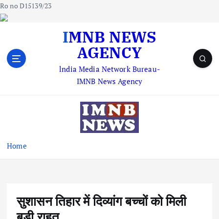
Ro no D15139/23
S
IMNB NEWS
k
AGENCY
i
p
lndia Media Network Bureau-
t
IMNB News Agency
o
c
o
n
t
e
Home
n
t
सुशासन तिहार में दिव्यांग बच्चों को मिली
बड़ी राहत