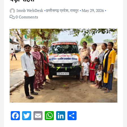
Imnb WebDesk
छत्तीसगढ़ प्रदेश
,
रायपुर
May 29, 2026
0 Comments
F
T
E
W
Li
S
ac
w
m
h
n
h