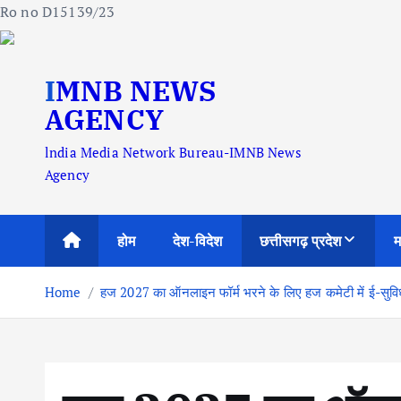
Ro no D15139/23
S
IMNB NEWS
k
i
AGENCY
p
lndia Media Network Bureau-IMNB News
t
Agency
o
c
o
होम
देश-विदेश
छत्तीसगढ़ प्रदेश
म
n
t
Home
हज 2027 का ऑनलाइन फॉर्म भरने के लिए हज कमेटी में ई-सुविधा के
e
n
t