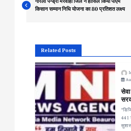
गौरेला पेन्ड्रा मरवाही जिले ने हासिल किया पीएम
o
किसान सम्मान निधि योजना का 80 प्रतिशत लक्ष्य
s
t
Related Posts
n
a
Aug
v
सेवा
सरका
i
*डिजि
441 
g
सुशास