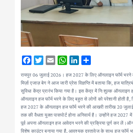
F
T
E
W
Li
S
ac
w
m
h
n
h
रायपुर 06 जुलाई 2026। हज 2027 के लिए ऑनलाइन फॉर्म भरने की प
e
it
ai
at
k
ar
मिर्ज़ा एजाज़ बेग ने आज जारी प्रेस विज्ञप्ति में बताया कि, हज यात्
b
te
l
s
e
e
सुविधा केंद्र प्रारंभ किया गया है। इस केंद्र में निःशुल्क ऑनलाइन
o
r
A
dI
ऑनलाइन हज फॉर्म भरने के लिए बहुत से लोगों को परेशानी होती है, नि
o
p
n
हज 2027 के ऑनलाइन हज फॉर्म भरने की आखरी तारीख 20 जुलाई 
k
p
तक की वैधता युक्त पासपोर्ट होना अनिवार्य है। उन्होंने हज 2027 में
पूर्व अपना ऑनलाइन हज आवेदन भरने की प्रक्रिया पूर्ण कर लें।ऑन 
विशेष काउंटर बनाया गया है, आवश्यक दस्तावेज के साथ हज फॉर्म 