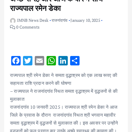
राज्यपाल रमेन डेका
IMNB News Desk
राजनांदगांव
January 10, 2025
0 Comments
F
T
E
W
Li
S
ac
w
m
h
n
h
राज्यपाल श्री रमेन डेका ने समता वृद्धाश्रम को एक लाख रूपए की
e
it
ai
at
k
ar
सहायता राशि प्रदान करने की घोषणा
b
te
l
s
e
e
– राज्यपाल ने राजनांदगांव स्थित समता वृद्धाश्रम में वृद्धजनों से की
o
r
A
dI
मुलाकात
o
p
n
राजनांदगांव 10 जनवरी 2025। राज्यपाल श्री रमेन डेका ने आज
k
p
जिले के प्रवास के दौरान राजनांदगांव स्थित श्री भगवान महावीर
समता वृद्धाश्रम में वृद्धजनों से मुलाकात की। इस अवसर पर उन्होंने
वृद्धजनों को फल प्रदान कर उनके अच्छे स्वास्थ्य की कामना की।