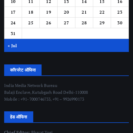
10
11
12
13
14
15
16
17
18
19
20
21
22
23
24
25
26
27
28
29
30
31
« Jul
कॉरपरेट ऑफिस
India Media Network Bureau
Balaji Enclave, Kutubgarh Road Delhi-110008
Mobile : +91- 7000746733, +91 – 9926990173
हेड ऑफिस
Chief Editor:
Bharat Yogi