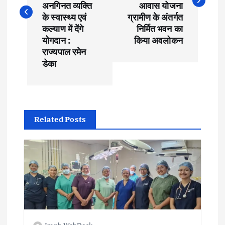
अनगिनत व्यक्ति
आवास योजना
t
के स्वास्थ्य एवं
ग्रामीण के अंतर्गत
कल्याण में देंगे
निर्मित भवन का
योगदान :
किया अवलोकन
n
राज्यपाल रमेन
डेका
a
v
i
Related Posts
g
a
t
i