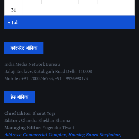
31
« Jul
कॉरपरेट ऑफिस
India Media Network Bureau
Balaji Enclave, Kutubgarh Road Delhi-110008
Mobile : +91- 7000746733, +91 – 9926990173
हेड ऑफिस
Chief Editor:
Bharat Yogi
Editor :
Chandra Shekhar Sharma
Managing Editor:
Yogendra Tiwari
Address:
Commercial Complex, Housing Board Shejbahar,