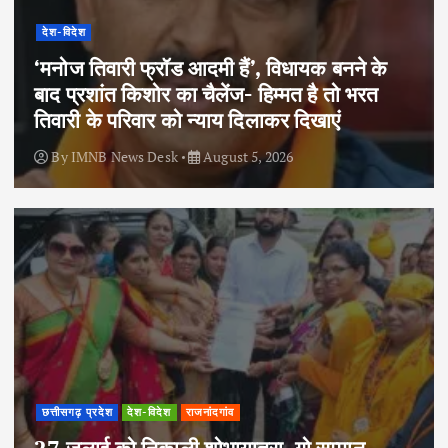
देश-विदेश
‘मनोज तिवारी फ्रॉड आदमी हैं’, विधायक बनने के
बाद प्रशांत किशोर का चैलेंज- हिम्मत है तो भरत
तिवारी के परिवार को न्याय दिलाकर दिखाएं
By
IMNB News Desk
August 5, 2026
छत्तीसगढ़ प्रदेश
देश-विदेश
राजनांदगांव
27 जुलाई को निकाली शोभायात्रा, गो सम्मान