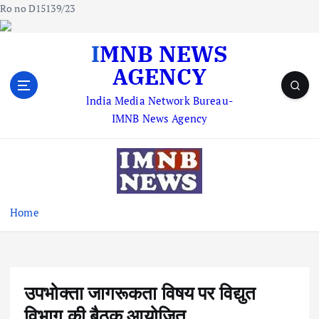
Ro no D15139/23
S
IMNB NEWS
k
AGENCY
i
p
lndia Media Network Bureau-
t
IMNB News Agency
o
c
o
n
t
e
Home
n
t
उपभोक्ता जागरूकता विषय पर विद्युत
विभाग की बैठक आयोजित