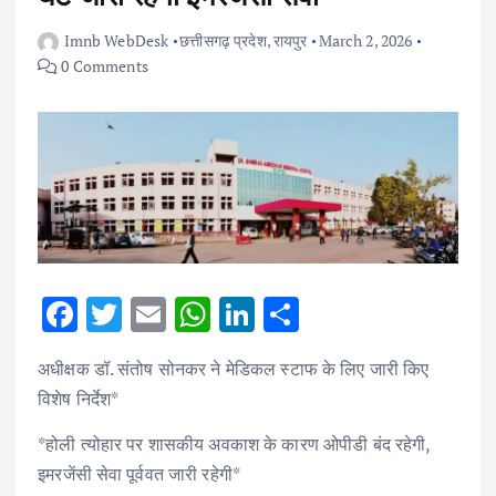
Imnb WebDesk
छत्तीसगढ़ प्रदेश
,
रायपुर
March 2, 2026
0 Comments
F
T
E
W
Li
S
ac
w
m
h
n
h
अधीक्षक डॉ. संतोष सोनकर ने मेडिकल स्टाफ के लिए जारी किए
e
it
ai
at
k
ar
विशेष निर्देश*
b
te
l
s
e
e
*होली त्योहार पर शासकीय अवकाश के कारण ओपीडी बंद रहेगी,
o
r
A
dI
इमरजेंसी सेवा पूर्ववत जारी रहेगी*
o
p
n