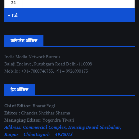
31
« Jul
कॉरपरेट ऑफिस
India Media Network Bureau
Balaji Enclave, Kutubgarh Road Delhi-110008
Mobile : +91- 7000746733, +91 – 9926990173
हेड ऑफिस
Chief Editor:
Bharat Yogi
Editor :
Chandra Shekhar Sharma
Managing Editor:
Yogendra Tiwari
Address:
Commercial Complex, Housing Board Shejbahar,
Raipur – Chhattisgarh – 4920015