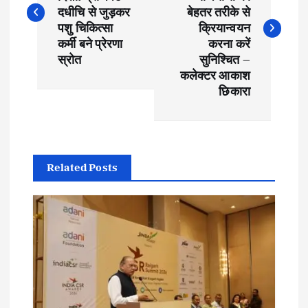
s
दधीचि से जुड़कर
बेहतर तरीके से
पशु चिकित्सा
क्रियान्वयन
t
कर्मी बने प्रेरणा
करना करें
स्रोत
सुनिश्चित –
कलेक्टर आकाश
n
छिकारा
a
v
Related Posts
i
g
a
t