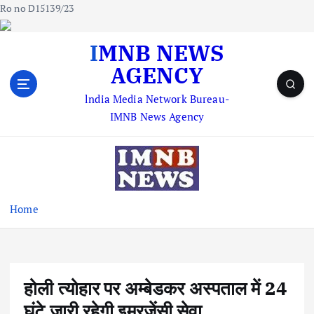
Ro no D15139/23
S
IMNB NEWS
k
AGENCY
i
p
lndia Media Network Bureau-
t
IMNB News Agency
o
c
o
n
t
e
Home
n
t
होली त्योहार पर अम्बेडकर अस्पताल में 24
घंटे जारी रहेगी इमरजेंसी सेवा