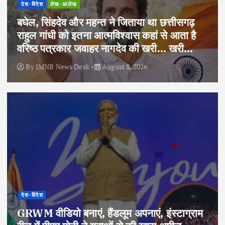
देश-विदेश
लेख-आलेख
बघेल, सिंहदेव और महन्त ने जिताया था छत्तीसगढ़
राहुल गांधी को इतना आत्मविश्वास कहां से आता है
वरिष्ठ पत्रकार जवाहर नागदेव की खरी… खरी…
By
IMNB News Desk
August 8, 2026
देश-विदेश
GRWM वीडियो बनाएं, हैंडलूम अपनाएं, इंस्टाग्राम