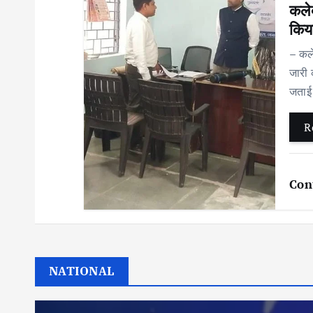
कलेक
किय
– कले
जारी 
जताई 
R
Con
NATIONAL