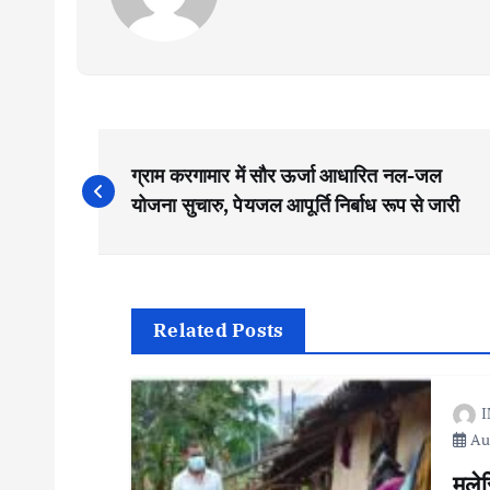
P
ग्राम करगामार में सौर ऊर्जा आधारित नल-जल
o
योजना सुचारु, पेयजल आपूर्ति निर्बाध रूप से जारी
s
t
Related Posts
n
I
Aug
a
मले