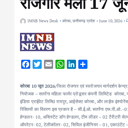
रोजगार मेला 17 जू
IMNB News Desk
कोरबा
,
छत्तीसगढ़ प्रदेश
June 10, 2026
F
T
E
W
Li
S
ac
w
m
h
n
h
e
it
ai
at
k
ar
कोरबा 10 जून 2026/
जिला रोजगार एवं स्वरोजगार मार्गदर्शन केन्
b
te
l
s
e
e
नियोजक – सतरेंगा महिला फार्मर प्रोडूसर कंपनी लिमिटेड कोरबा, प
o
r
A
dI
इंडिया प्राईवेट लिमि0 रायपुर, आईसेक्ट कोरबा, और लाईफ इंश्योरें
o
p
n
रिक्तियों का विवरण इस प्रकार है – सी.ई.ओ. सतरेंगा एफ.पी.ओ. -
k
p
हेण्डलर- 10, असिस्टेंट डॉग हेण्डलर, टीम लीडर – 02 टैरीटरी सेल्
ऑपरेटर- 02, टेलीकॉलर- 02, सिविल इंजीनियर – 01, एकाउंटेंट –