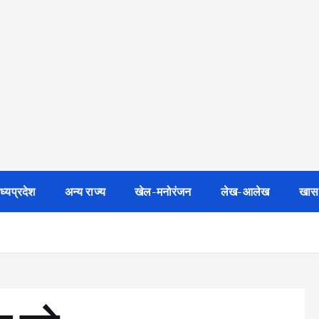
ध्यप्रदेश
अन्य राज्य
खेल-मनोरंजन
लेख-आलेख
खास