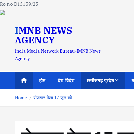
Ro no D15139/23
S
IMNB NEWS
k
i
AGENCY
p
lndia Media Network Bureau-IMNB News
t
Agency
o
c
o
होम
देश-विदेश
छत्तीसगढ़ प्रदेश
म
n
t
Home
रोजगार मेला 17 जून को
e
n
t