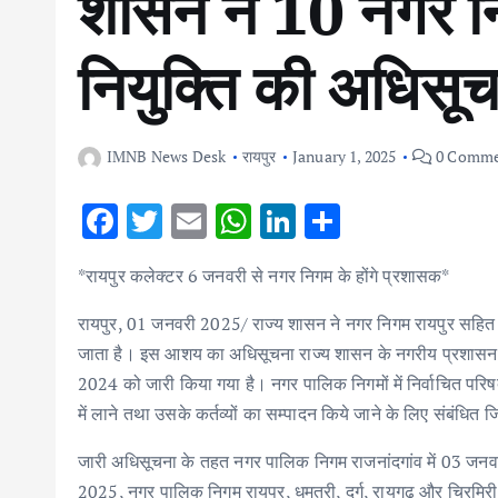
शासन ने 10 नगर नि
नियुक्ति की अधिसू
IMNB News Desk
रायपुर
January 1, 2025
0 Comme
F
T
E
W
Li
S
ac
w
m
h
n
h
*रायपुर कलेक्टर 6 जनवरी से नगर निगम के होंगे प्रशासक*
e
it
ai
at
k
ar
b
te
l
s
e
e
रायपुर, 01 जनवरी 2025/ राज्य शासन ने नगर निगम रायपुर सहित प
o
r
A
dI
जाता है। इस आशय का अधिसूचना राज्य शासन के नगरीय प्रशासन एव
2024 को जारी किया गया है। नगर पालिक निगमों में निर्वाचित परिषद
o
p
n
में लाने तथा उसके कर्तव्यों का सम्पादन किये जाने के लिए संबंधि
k
p
जारी अधिसूचना के तहत नगर पालिक निगम राजनांदगांव में 03 ज
2025, नगर पालिक निगम रायपुर, धमतरी, दुर्ग, रायगढ़ और चिरमिरी