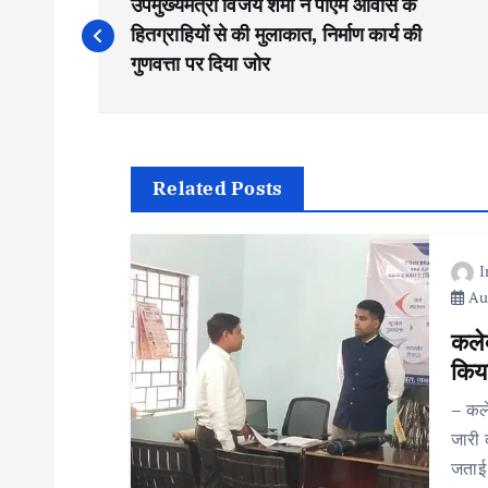
उपमुख्यमंत्री विजय शर्मा ने पीएम आवास के
o
हितग्राहियों से की मुलाकात, निर्माण कार्य की
गुणवत्ता पर दिया जोर
s
t
Related Posts
n
a
Aug
v
कलेक
किय
i
– कले
जारी 
g
जताई 