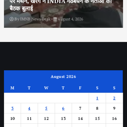
पर मंथन, खरगे ने INDIA गठबंधन के नेताओं की
बैठक बुलाई
By
IMNB News Desk
August 4, 2026
August 2026
M
T
W
T
F
S
S
1
2
3
4
5
6
7
8
9
10
11
12
13
14
15
16