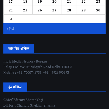
17
18
19
20
21
22
23
24
25
26
27
28
29
30
31
« Jul
कॉरपरेट ऑफिस
India Media Network Bureau
Balaji Enclave, Kutubgarh Road Delhi-110008
Mobile : +91- 7000746733, +91 – 9926990173
हेड ऑफिस
Chief Editor:
Bharat Yogi
Editor :
Chandra Shekhar Sharma