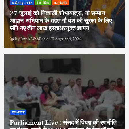
छत्तीसगढ़ प्रदेश
देश-विदेश
राजनांदगांव
27 जुलाई को निकाली शोभायात्रा, गो सम्मान
आह्वान अभियान के तहत गौ वंश की सुरक्षा के लिए
सौंपे गए तीन लाख हस्ताक्षरयुक्त ज्ञापन
By
Imnb WebDesk
August 4, 2026
देश-विदेश
Parliament Live : संसद में विपक्ष की रणनीति