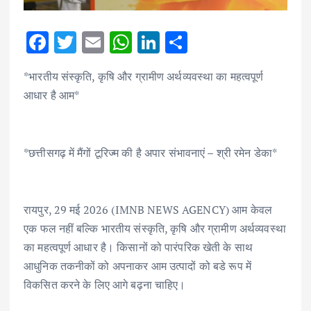
F
T
E
W
Li
S
ac
w
m
h
n
h
*भारतीय संस्कृति, कृषि और ग्रामीण अर्थव्यवस्था का महत्वपूर्ण
e
it
ai
at
k
ar
आधार है आम*
b
te
l
s
e
e
o
r
A
dI
o
p
n
*छत्तीसगढ़ में मैंगों टूरिज्म की है अपार संभावनाएं – श्री रमेन डेका*
k
p
रायपुर, 29 मई 2026 (IMNB NEWS AGENCY) आम केवल
एक फल नहीं बल्कि भारतीय संस्कृति, कृषि और ग्रामीण अर्थव्यवस्था
का महत्वपूर्ण आधार है। किसानों को पारंपरिक खेती के साथ
आधुनिक तकनीकों को अपनाकर आम उत्पादों को बडे रूप में
विकसित करने के लिए आगे बढ़ना चाहिए।