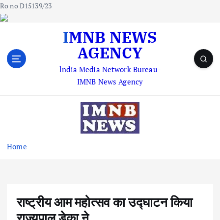
Ro no D15139/23
S
IMNB NEWS
k
AGENCY
i
p
lndia Media Network Bureau-
t
IMNB News Agency
o
c
o
n
t
e
Home
n
t
राष्ट्रीय आम महोत्सव का उद्घाटन किया
राज्यपाल डेका ने