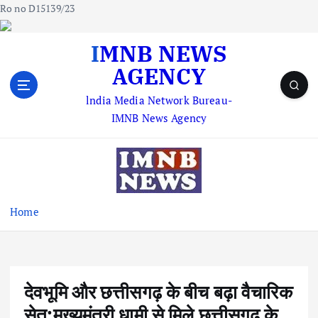
Ro no D15139/23
S
IMNB NEWS
k
AGENCY
i
p
lndia Media Network Bureau-
t
IMNB News Agency
o
c
o
n
t
e
Home
n
t
देवभूमि और छत्तीसगढ़ के बीच बढ़ा वैचारिक
सेतु:मुख्यमंत्री धामी से मिले छत्तीसगढ़ के