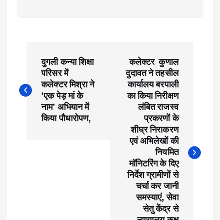
P
दुगली कन्या शिक्षा
कलेक्टर कुणाल
o
परिसर में
दुदावत ने तहसील
कलेक्टर मिश्रा ने
कार्यालय बरपाली
s
‘एक पेड़ मां के
का किया निरीक्षण
नाम’ अभियान में
लंबित राजस्व
t
किया पौधारोपण,
प्रकरणों के
शीघ्र निराकरण
एवं अभिलेखों की
n
नियमित
मॉनिटरिंग के दिए
a
निर्देश ग्रामीणों से
चर्चा कर जानी
v
समस्याएं, सेवा
सेतु केंद्र से
न्यायालय कक्ष