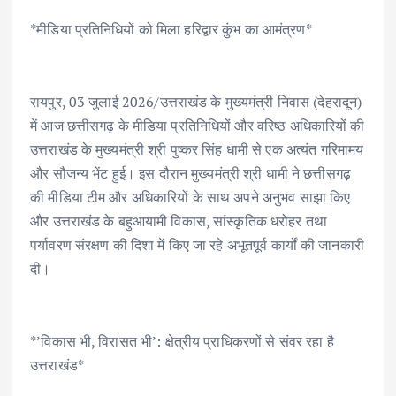
ac
w
m
h
n
h
*मीडिया प्रतिनिधियों को मिला हरिद्वार कुंभ का आमंत्रण*
e
it
ai
at
k
ar
b
te
l
s
e
e
o
r
A
dI
रायपुर, 03 जुलाई 2026/उत्तराखंड के मुख्यमंत्री निवास (देहरादून)
o
p
n
में आज छत्तीसगढ़ के मीडिया प्रतिनिधियों और वरिष्ठ अधिकारियों की
k
p
उत्तराखंड के मुख्यमंत्री श्री पुष्कर सिंह धामी से एक अत्यंत गरिमामय
और सौजन्य भेंट हुई। इस दौरान मुख्यमंत्री श्री धामी ने छत्तीसगढ़
की मीडिया टीम और अधिकारियों के साथ अपने अनुभव साझा किए
और उत्तराखंड के बहुआयामी विकास, सांस्कृतिक धरोहर तथा
पर्यावरण संरक्षण की दिशा में किए जा रहे अभूतपूर्व कार्यों की जानकारी
दी।
*’विकास भी, विरासत भी’: क्षेत्रीय प्राधिकरणों से संवर रहा है
उत्तराखंड*