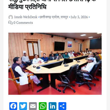
मीडिया प्रतिनिधि
Imnb WebDesk
छत्तीसगढ़ प्रदेश
,
रायपुर
July 3, 2026
0 Comments
F
T
E
W
Li
S