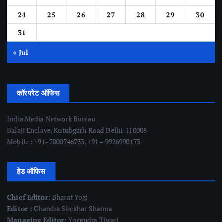
24
25
26
27
28
29
30
31
« Jul
कॉरपरेट ऑफिस
India Media Network Bureau
Balaji Enclave, Kutubgarh Road Delhi-110008
Mobile : +91- 7000746733, +91 – 9926990173
हेड ऑफिस
Chief Editor:
Bharat Yogi
Editor :
Chandra Shekhar Sharma
Managing Editor:
Yogendra Tiwari