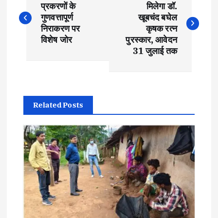
o
प्रकरणों के
मिलेगा डॉ.
गुणवत्तापूर्ण
खूबचंद बघेल
s
निराकरण पर
कृषक रत्न
विशेष जोर
पुरस्कार, आवेदन
t
31 जुलाई तक
n
a
Related Posts
v
i
g
a