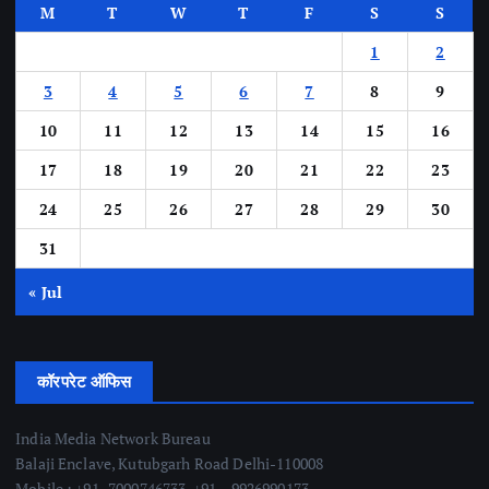
M
T
W
T
F
S
S
1
2
3
4
5
6
7
8
9
10
11
12
13
14
15
16
17
18
19
20
21
22
23
24
25
26
27
28
29
30
31
« Jul
कॉरपरेट ऑफिस
India Media Network Bureau
Balaji Enclave, Kutubgarh Road Delhi-110008
Mobile : +91- 7000746733, +91 – 9926990173