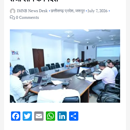
IMNB News Desk
छत्तीसगढ़ प्रदेश
,
जशपुर
July 7, 2026
0 Comments
F
T
E
W
Li
S
ac
w
m
h
n
h