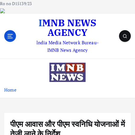
Ro no D15139/23
S
IMNB NEWS
k
AGENCY
i
p
lndia Media Network Bureau-
t
IMNB News Agency
o
c
o
n
t
e
Home
n
t
पीएम आवास और पीएम स्वनिधि योजनाओं में
तेजी लाने के निर्देश