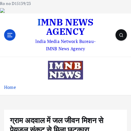
Ro no D15139/23
S
IMNB NEWS
k
AGENCY
i
p
lndia Media Network Bureau-
t
IMNB News Agency
o
c
o
n
t
e
Home
n
t
ग्राम अदवाल में जल जीवन मिशन से
पेयजल संकट से मिला छुटकारा