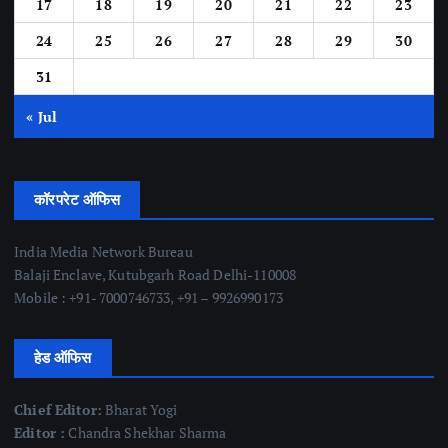
17
18
19
20
21
22
23
24
25
26
27
28
29
30
31
« Jul
कॉरपरेट ऑफिस
India Media Network Bureau
Balaji Enclave, Kutubgarh Road Delhi-110008
Mobile : +91- 7000746733, +91 – 9926990173
हेड ऑफिस
Chief Editor:
Bharat Yogi
Editor :
Chandra Shekhar Sharma