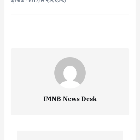
क्रमांक -5012/लोन्हारे/देवेन्द्र
IMNB News Desk
P