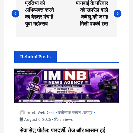
प्रतिभा को
मानबाई के परिवार
o
अभिव्यक्त करने
को खपरैल वाले
का बेहतर मंच है
कवेलू की जगह
s
युवा महोत्सव
मिली पक्की छत
t
n
Related Posts
a
v
i
g
Imnb WebDesk
छत्तीसगढ़ प्रदेश
,
रायपुर
August 6, 2026
5 views
a
सेवा सेतु पोर्टल: पारदर्शी, तेज और आसान हुई