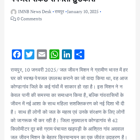
IMNB News Desk
रायपुर
January 10, 2025
0 Comments
F
T
E
W
Li
S
ac
w
m
h
n
h
रायपुर, 10 जनवरी 2025/ जल जीवन मिशन ने ग्रामीण भारत में हर
e
it
ai
at
k
ar
घर को स्वच्छ पेयजल उपलब्ध कराने का जो वादा किया था, वह आज
b
te
l
s
e
e
कोण्डागांव जिले के कई गांवों में साकार हो रहा है। इस मिशन ने न
o
r
A
dI
केवल पानी की समस्या का समाधान किया है, बल्कि गांववासियों के
o
p
n
जीवन में नई आशा के साथ महिला सशक्तिकरण को नई दिशा भी दी
k
p
है। साथ ही लोगों को जल के महत्व एवं उनके संरक्षण के लिए लोगों
को जागरूक भी कर रही है। जिला मुख्यालय कोण्डागांव से 42
किलोमीटर दूर बसे ग्राम पंचायत खड़पड़ी के आश्रित गांव अदवाल
जल जीवन मिशन के बेहतर क्रियान्वयन का एक जीवंत उदाहरण है।