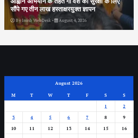
आह्वान अभियान के तहत गौ वंश की सुरक्षा के लिए
सौंपे गए तीन लाख हस्ताक्षरयुक्त ज्ञापन
By
Imnb WebDesk
August 4, 2026
August 2026
M
T
W
T
F
S
S
1
2
3
4
5
6
7
8
9
10
11
12
13
14
15
16