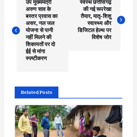
उप मुख्यमंत्री
स्वस्थ छत्तीसगढ़
o
अरुण साव के
की नई रूपरेखा
बस्तर प्रवास का
तैयार, मातृ-शिशु
s
असर, नल जल
स्वास्थ्य और
योजना से पानी
डिजिटल हेल्थ पर
t
नहीं मिलने की
विशेष जोर
शिकायतों पर दो
ईई से मांगा
n
स्पष्टीकरण
a
v
Related Posts
i
g
a