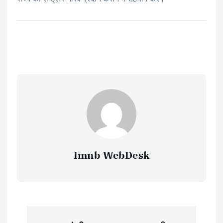
Imnb WebDesk
P