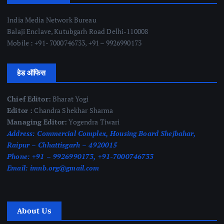
India Media Network Bureau
Balaji Enclave, Kutubgarh Road Delhi-110008
Mobile : +91- 7000746733, +91 – 9926990173
हेड ऑफिस
Chief Editor:
Bharat Yogi
Editor :
Chandra Shekhar Sharma
Managing Editor:
Yogendra Tiwari
Address:
Commercial Complex, Housing Board Shejbahar,
Raipur – Chhattisgarh – 4920015
Phone:
+91 – 9926990173, +91-7000746733
Email:
imnb.org@gmail.com
About Us