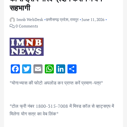
सहभागी
Imnb WebDesk
छत्तीसगढ़ प्रदेश
,
रायपुर
June 11, 2026
0 Comments
F
T
E
W
Li
S
ac
w
m
h
n
h
*योगाभ्यास की फोटो अपलोड कर प्राप्त करें प्रमाण-पत्र*
e
it
ai
at
k
ar
b
te
l
s
e
e
o
r
A
dI
*टोल फ्री नंबर 1800-315-7008 में मिस्ड कॉल से व्हाट्सएप में
o
p
n
मिलेगा योग सत्र का वेब लिंक*
k
p