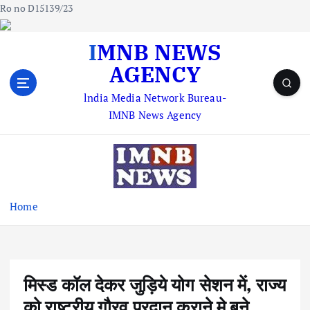
Ro no D15139/23
S
IMNB NEWS
k
AGENCY
i
p
lndia Media Network Bureau-
t
IMNB News Agency
o
c
o
n
t
e
Home
n
t
मिस्ड कॉल देकर जुड़िये योग सेशन में, राज्य
को राष्ट्रीय गौरव प्रदान कराने मे बने