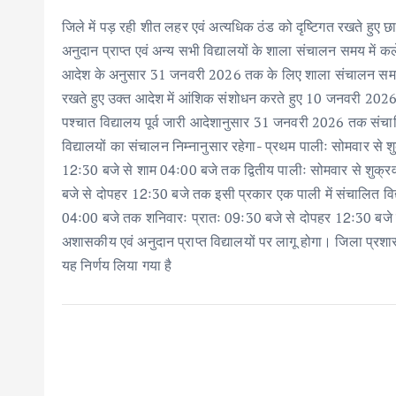
ac
w
m
h
n
h
जिले में पड़ रही शीत लहर एवं अत्यधिक ठंड को दृष्टिगत रखते हुए 
e
it
ai
at
k
ar
अनुदान प्राप्त एवं अन्य सभी विद्यालयों के शाला संचालन समय में कल
b
te
l
s
e
e
आदेश के अनुसार 31 जनवरी 2026 तक के लिए शाला संचालन समय में प
o
r
A
dI
रखते हुए उक्त आदेश में आंशिक संशोधन करते हुए 10 जनवरी 202
o
p
n
पश्चात विद्यालय पूर्व जारी आदेशानुसार 31 जनवरी 2026 तक संचालित
k
p
विद्यालयों का संचालन निम्नानुसार रहेगा- प्रथम पालीः सोमवार स
12ः30 बजे से शाम 04ः00 बजे तक द्वितीय पालीः सोमवार से शुक्
बजे से दोपहर 12ः30 बजे तक इसी प्रकार एक पाली में संचालित विद
04ः00 बजे तक शनिवारः प्रातः 09ः30 बजे से दोपहर 12ः30 बजे
अशासकीय एवं अनुदान प्राप्त विद्यालयों पर लागू होगा। जिला प्रशासन द्व
यह निर्णय लिया गया है