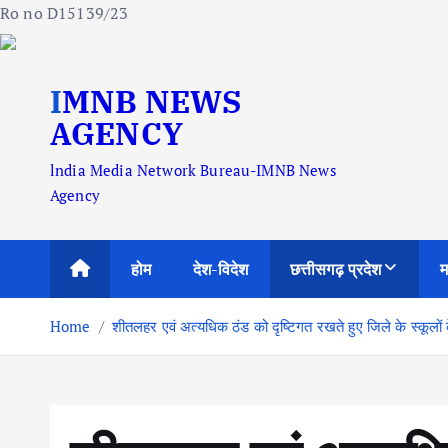
Ro no D15139/23
S
IMNB NEWS
k
i
AGENCY
p
lndia Media Network Bureau-IMNB News
t
Agency
o
c
o
होम
देश-विदेश
छत्तीसगढ़ प्रदेश
म
n
t
Home
शीतलहर एवं अत्यधिक ठंड को दृष्टिगत रखते हुए जिले के स्क
e
n
t