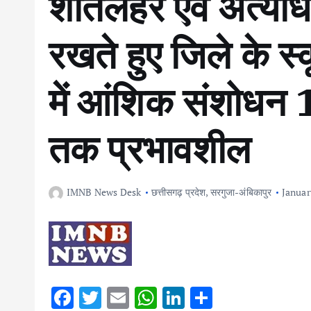
शीतलहर एवं अत्यधि
रखते हुए जिले के स
में आंशिक संशोध
तक प्रभावशील
IMNB News Desk
छत्तीसगढ़ प्रदेश
,
सरगुजा-अंबिकापुर
Januar
F
T
E
W
Li
S