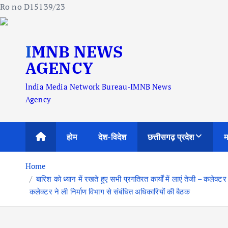
Ro no D15139/23
S
IMNB NEWS
k
i
AGENCY
p
lndia Media Network Bureau-IMNB News
t
Agency
o
c
o
होम
देश-विदेश
छत्तीसगढ़ प्रदेश
म
n
t
Home
e
बारिश को ध्यान में रखते हुए सभी प्रगतिरत कार्यों में लाएं तेजी – कलेक्टर वि
n
कलेक्टर ने ली निर्माण विभाग से संबंधित अधिकारियों की बैठक
t