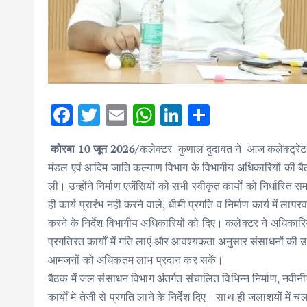
F
T
E
W
Li
S
ac
w
m
h
n
h
कोरबा 10 जून 2026/
कलेक्टर कुणाल दुदावत ने आज कलेक्ट्रेट सभा
e
it
ai
at
k
ar
मंडल एवं आदिम जाति कल्याण विभाग के विभागीय अधिकारियों की बैठ
b
te
l
s
e
e
ली। उन्होंने निर्माण एजेंसियों को सभी स्वीकृत कार्यों को निर्धारित स
o
r
A
dI
ही कार्य प्रारंभ नही करने वाले, धीमी प्रगति व निर्माण कार्य में लापर
o
p
n
करने के निर्देश विभागीय अधिकारियों को दिए। कलेक्टर ने अधिकारियो
k
p
प्रगतिरत कार्यों में गति लाएं और आवश्यकता अनुसार संसाधनों की उप
आमजनों को अधिकतम लाभ प्रदान कर सकें।
बैठक में जल संसाधन विभाग अंतर्गत संचालित विभिन्न निर्माण, नवीनीक
कार्यों मे तेजी से प्रगति लाने के निर्देश दिए। साथ ही जलाशयों में चल