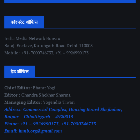
कॉरपरेट ऑफिस
India Media Network Bureau
Balaji Enclave, Kutubgarh Road Delhi-110008
Mobile : +91- 7000746733, +91 – 9926990173
हेड ऑफिस
Chief Editor:
Bharat Yogi
Editor :
Chandra Shekhar Sharma
Managing Editor:
Yogendra Tiwari
Address:
Commercial Complex, Housing Board Shejbahar,
Raipur – Chhattisgarh – 4920015
Phone:
+91 – 9926990173, +91-7000746733
Email:
imnb.org@gmail.com