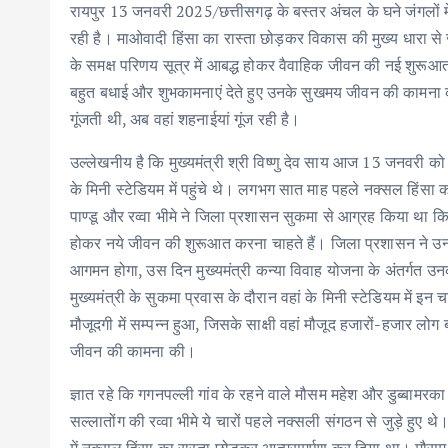
o
r
A
dI
रायपुर 13 जनवरी 2025/छत्तीसगढ़ के बस्तर अंचल के घने जंगलों म
o
p
n
रही है। माओवादी हिंसा का रास्ता छोड़कर विकास की मुख्य धारा से जु
k
p
के समक्ष परिणय सूत्र में आबद्ध होकर वैवाहिक जीवन की नई शुरूआत की 
बहुत बधाई और शुभकामनाएं देते हुए उनके सुखमय जीवन की कामना क
गूंजती थी, अब वहां शहनाईयां गूंज रही है।
उल्लेखनीय है कि मुख्यमंत्री श्री विष्णु देव साय आज 13 जनवरी क
के मिनी स्टेडियम में पहुंचे थे। लगभग सात माह पहले नक्सल हिंस
पाण्डू और रव्वा भीमे ने जिला प्रशासन सुकमा से आग्रह किया था कि वह 
होकर नये जीवन की शुरूआत करना चाहते हैं। जिला प्रशासन ने उन चा
आगमन होगा, उस दिन मुख्यमंत्री कन्या विवाह योजना के अंतर्गत
मुख्यमंत्री के सुकमा प्रवास के दौरान वहां के मिनी स्टेडियम में इन 
मौजूदगी में सम्पन्न हुआ, जिसके साक्षी वहां मौजूद हजारों-हजार लो
जीवन की कामना की।
ज्ञात रहे कि गगनपल्ली गांव के रहने वाले मौसम महेश और डुब्बामरक
सल्लातोंग की रव्वा भीमे ये चारों पहले नक्सली संगठन से जुड़े हुए