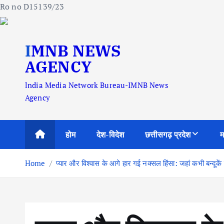
Ro no D15139/23
S
IMNB NEWS
k
i
AGENCY
p
lndia Media Network Bureau-IMNB News
t
Agency
o
c
o
होम
देश-विदेश
छत्तीसगढ़ प्रदेश
म
n
t
Home
प्यार और विश्वास के आगे हार गई नक्सल हिंसा: जहां कभी बन्दूकें
e
n
t