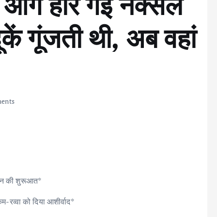
े आगे हार गई नक्सल
ूकें गूंजती थी, अब वहां
ents
जीवन की शुरूआत*
कम-रव्वा को दिया आशीर्वाद*