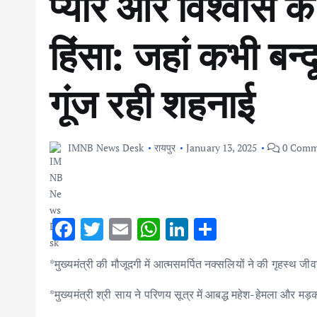
प्यार और विश्वास क
हिंसा: जहां कभी बन्द
गूंज रही शहनाई
IMNB News Desk
रायपुर
January 13, 2025
0 Comm
F
T
E
W
Li
S
ac
w
m
h
n
h
*मुख्यमंत्री की मौजूदगी में आत्मसमर्पित नक्सलियों ने की गृहस्थ 
e
it
ai
at
k
ar
b
te
l
s
e
e
*मुख्यमंत्री श्री साय ने परिणय सूत्र में आबद्ध महेश-हेमला और मड़