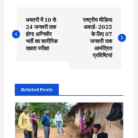
P
धमतरी में 10 से
राष्ट्रीय मीडिया
o
24 जनवरी तक
अवार्ड–2025
होगा अग्निवीर
के लिए 07
s
भर्ती का शारीरिक
जनवरी तक
दक्षता परीक्षा
आमंत्रित
t
प्रविष्टियां
n
a
Related Posts
v
i
g