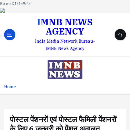
Ro no D15139/23
S
IMNB NEWS
k
AGENCY
i
p
lndia Media Network Bureau-
t
IMNB News Agency
o
c
o
n
t
e
Home
n
t
पोस्टल पेंशनरों एवं पोस्टल फैमिली पेंशनरों
के लिए 6 जनवरी को पेंशन अदालत