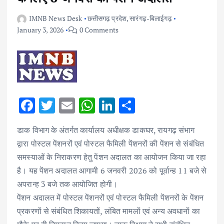
IMNB News Desk
छत्तीसगढ़ प्रदेश
,
सारंगढ़-बिलाईगढ़
January 3, 2026
0 Comments
F
T
E
W
Li
S
ac
w
m
h
n
h
डाक विभाग के अंतर्गत कार्यालय अधीक्षक डाकघर, रायगढ़ संभाग
e
it
ai
at
k
ar
द्वारा पोस्टल पेंशनरों एवं पोस्टल फैमिली पेंशनरों की पेंशन से संबंधित
b
te
l
s
e
e
समस्याओं के निराकरण हेतु पेंशन अदालत का आयोजन किया जा रहा
o
r
A
dI
है। यह पेंशन अदालत आगामी 6 जनवरी 2026 को पूर्वान्ह 11 बजे से
o
p
n
अपरान्ह 3 बजे तक आयोजित होगी।
k
p
पेंशन अदालत में पोस्टल पेंशनरों एवं पोस्टल फैमिली पेंशनरों के पेंशन
प्रकरणों से संबंधित शिकायतों, लंबित मामलों एवं अन्य अवधानों का