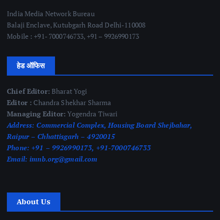
India Media Network Bureau
Balaji Enclave, Kutubgarh Road Delhi-110008
Mobile : +91- 7000746733, +91 – 9926990173
हेड ऑफिस
Chief Editor:
Bharat Yogi
Editor :
Chandra Shekhar Sharma
Managing Editor:
Yogendra Tiwari
Address:
Commercial Complex, Housing Board Shejbahar,
Raipur – Chhattisgarh – 4920015
Phone:
+91 – 9926990173, +91-7000746733
Email:
imnb.org@gmail.com
About Us