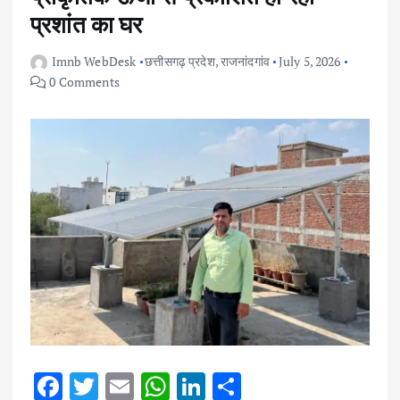
प्रशांत का घर
Imnb WebDesk
छत्तीसगढ़ प्रदेश
,
राजनांदगांव
July 5, 2026
0 Comments
F
T
E
W
Li
S