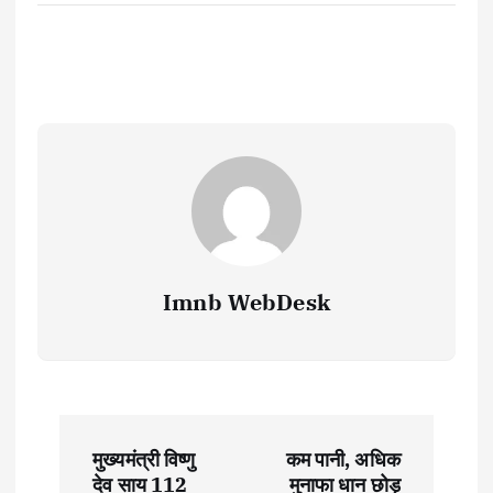
Imnb WebDesk
P
मुख्यमंत्री विष्णु
कम पानी, अधिक
देव साय 112
मुनाफा धान छोड़