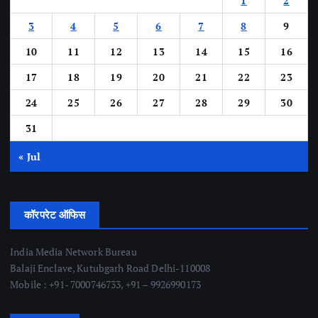
1
2
3
4
5
6
7
8
9
10
11
12
13
14
15
16
17
18
19
20
21
22
23
24
25
26
27
28
29
30
31
« Jul
कॉरपरेट ऑफिस
India Media Network Bureau
Balaji Enclave, Kutubgarh Road Delhi-110008
Mobile : +91- 7000746733, +91 – 9926990173