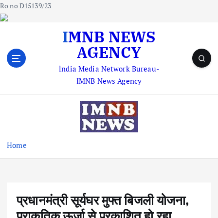
Ro no D15139/23
S
IMNB NEWS
k
AGENCY
i
p
lndia Media Network Bureau-
t
IMNB News Agency
o
c
o
n
t
e
Home
n
t
प्रधानमंत्री सूर्यघर मुफ्त बिजली योजना,
प्राकृतिक ऊर्जा से प्रकाशित हो रहा