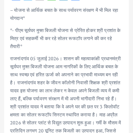
ac
w
m
h
n
h
– योजना से आर्थिक बचत के साथ पर्यावरण संरक्षण में भी मिल रहा
e
it
ai
at
k
ar
योगदान*
b
te
l
s
e
e
*- पीएम सूर्यघर मुफ्त बिजली योजना से प्रेरित होकर श्री प्रशांत के
o
r
A
dI
मित्र एवं सहकर्मी भी कर रहे सोलर रूफटॉप लगाने की कर रहे
o
p
n
तैयारी*
k
p
राजनांदगांव 05 जुलाई 2026। शासन की महत्वाकांक्षी प्रधानमंत्री
सूर्यघर मुफ्त बिजली योजना आम नागरिकों के लिए आर्थिक बचत के
साथ स्वच्छ एवं हरित ऊर्जा को अपनाने का प्रभावी माध्यम बन रही
है। राजनांदगांव शहर के जीवन कॉलोनी निवासी शिक्षक श्री प्रशांत
यादव इस योजना का लाभ लेकर न केवल अपने बिजली व्यय में कमी
लाए हैं, बल्कि पर्यावरण संरक्षण में भी अपनी भागीदारी निभा रहे हैं।
श्री प्रशांत यादव ने बताया कि वे अपने घर की छत पर 3 किलोवॉट
क्षमता का सोलर रूफटॉप सिस्टम स्थापित कराया है। माह अप्रैल
2026 से सोलर प्लांट से विद्युत उत्पादन शुरू हुआ। गर्मी के मौसम में
प्रतिदिन लगभग 20 यूनिट तक बिजली का उत्पादन हुआ, जिससे