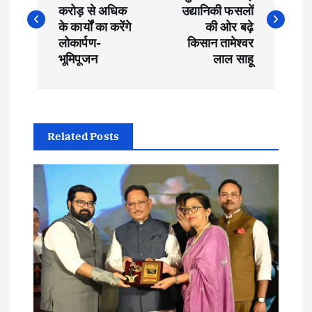
o
करोड़ से अधिक
उद्यानिकी फसलों
s
के कार्यों का करेंगे
की ओर बढ़े
लोकार्पण-
किसान तामेश्वर
t
भूमिपूजन
लाल साहू
n
a
Related Posts
v
i
g
a
t