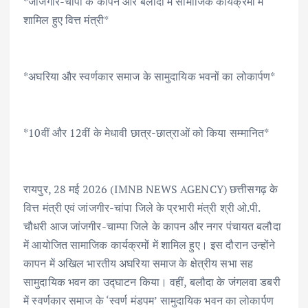
*जांजगीर-चांपा के कापन और बलौदा में सामाजिक कार्यक्रमों में
e
it
ai
at
k
ar
शामिल हुए वित्त मंत्री*
b
te
l
s
e
e
o
r
A
dI
o
p
n
*अघरिया और स्वर्णकार समाज के सामुदायिक भवनों का लोकार्पण*
k
p
*10वीं और 12वीं के मेधावी छात्र-छात्राओं को किया सम्मानित*
रायपुर, 28 मई 2026 (IMNB NEWS AGENCY) छत्तीसगढ़ के
वित्त मंत्री एवं जांजगीर-चांपा जिले के प्रभारी मंत्री श्री ओ.पी.
चौधरी आज जांजगीर-चाम्पा जिले के कापन और नगर पंचायत बलौदा
में आयोजित सामाजिक कार्यक्रमों में शामिल हुए। इस दौरान उन्होंने
कापन में अखिल भारतीय अघरिया समाज के क्षेत्रीय सभा सह
सामुदायिक भवन का उद्घाटन किया। वहीं, बलौदा के जंगलवा डबरी
में स्वर्णकार समाज के ‘स्वर्ण मंडपम’ सामुदायिक भवन का लोकार्पण