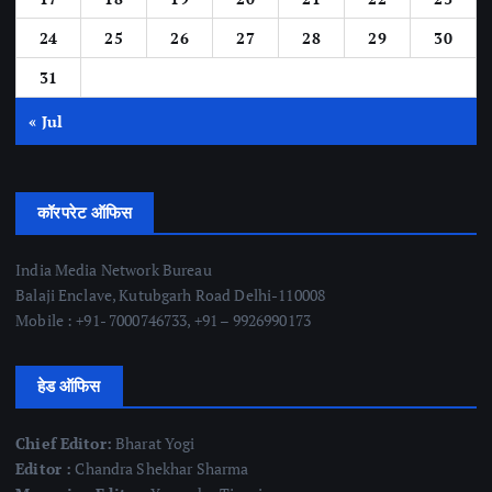
24
25
26
27
28
29
30
31
« Jul
कॉरपरेट ऑफिस
India Media Network Bureau
Balaji Enclave, Kutubgarh Road Delhi-110008
Mobile : +91- 7000746733, +91 – 9926990173
हेड ऑफिस
Chief Editor:
Bharat Yogi
Editor :
Chandra Shekhar Sharma