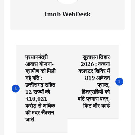
Imnb WebDesk
P
प्रधानमंत्री
सुशासन तिहार
o
आवास योजना-
2026 : कचना
ग्रामीण को मिली
क्लस्टर शिविर में
s
नई गति :
819 आवेदन
छत्तीसगढ़ सहित
प्राप्त,
t
12 राज्यों को
हितग्राहियों को
₹10,021
बांटे प्रमाण पत्र,
करोड़ से अधिक
किट और कार्ड
n
की मदर सैंक्शन
जारी
a