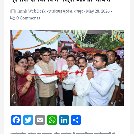
Imnb WebDesk
छत्तीसगढ़ प्रदेश
,
रायपुर
May 28, 2026
0 Comments
F
T
E
W
Li
S
ac
w
m
h
n
h