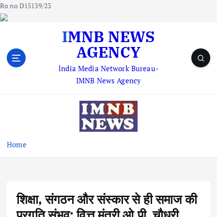
Ro no D15139/23
S
IMNB NEWS
k
AGENCY
i
p
lndia Media Network Bureau-
t
IMNB News Agency
o
c
o
n
t
e
Home
n
t
शिक्षा, संगठन और संस्कार से ही समाज की
प्रगति संभव: वित्त मंत्री ओ.पी. चौधरी