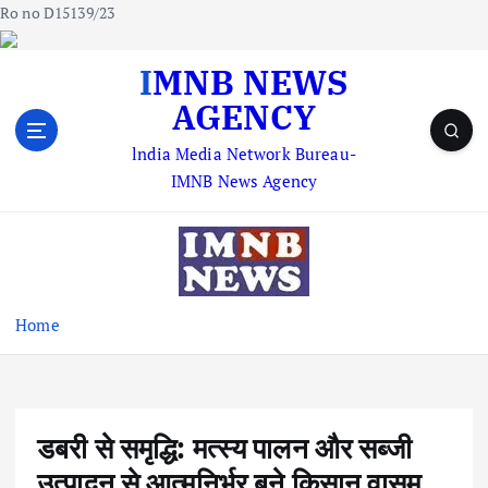
Ro no D15139/23
S
IMNB NEWS
k
AGENCY
i
p
lndia Media Network Bureau-
t
IMNB News Agency
o
c
o
n
t
e
Home
n
t
डबरी से समृद्धि: मत्स्य पालन और सब्जी
उत्पादन से आत्मनिर्भर बने किसान वासम