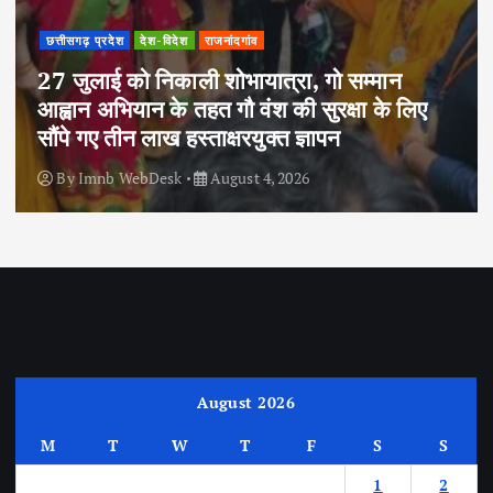
छत्तीसगढ़ प्रदेश
देश-विदेश
राजनांदगांव
27 जुलाई को निकाली शोभायात्रा, गो सम्मान
आह्वान अभियान के तहत गौ वंश की सुरक्षा के लिए
सौंपे गए तीन लाख हस्ताक्षरयुक्त ज्ञापन
By
Imnb WebDesk
August 4, 2026
August 2026
M
T
W
T
F
S
S
1
2