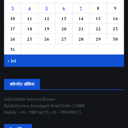
3
4
5
6
7
8
9
10
11
12
13
14
15
16
17
18
19
20
21
22
23
24
25
26
27
28
29
30
31
« Jul
कॉरपरेट ऑफिस
India Media Network Bureau
Balaji Enclave, Kutubgarh Road Delhi-110008
Mobile : +91- 7000746733, +91 – 9926990173