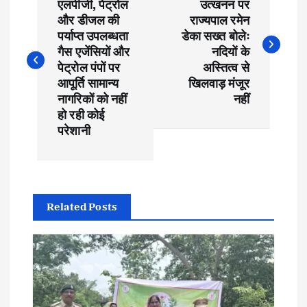
o
एलपीजी, पेट्रोल
उत्खनन पर
और डीजल की
राज्यपाल रमेन
s
पर्याप्त उपलब्धता
डेका सख्त बोलेः
गैस एजेंसियों और
नदियों के
t
पेट्रोल पंपों पर
अस्तित्व से
आपूर्ति सामान्य
खिलवाड़ मंजूर
नागरिकों को नहीं
नहीं
n
हो रही कोई
परेशानी
a
v
i
Related Posts
g
a