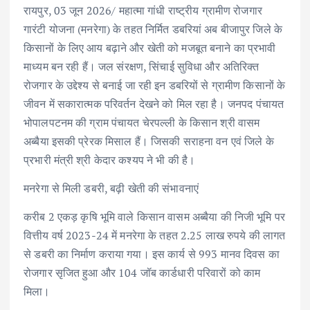
रायपुर, 03 जून 2026/ महात्मा गांधी राष्ट्रीय ग्रामीण रोजगार
e
it
ai
at
k
ar
गारंटी योजना (मनरेगा) के तहत निर्मित डबरियां अब बीजापुर जिले के
b
te
l
s
e
e
किसानों के लिए आय बढ़ाने और खेती को मजबूत बनाने का प्रभावी
o
r
A
dI
माध्यम बन रही हैं। जल संरक्षण, सिंचाई सुविधा और अतिरिक्त
o
p
n
रोजगार के उद्देश्य से बनाई जा रही इन डबरियों से ग्रामीण किसानों के
k
p
जीवन में सकारात्मक परिवर्तन देखने को मिल रहा है। जनपद पंचायत
भोपालपटनम की ग्राम पंचायत चेरपल्ली के किसान श्री वासम
अब्बैया इसकी प्रेरक मिसाल हैं। जिसकी सराहना वन एवं जिले के
प्रभारी मंत्री श्री केदार कश्यप ने भी की है।
मनरेगा से मिली डबरी, बढ़ी खेती की संभावनाएं
करीब 2 एकड़ कृषि भूमि वाले किसान वासम अब्बैया की निजी भूमि पर
वित्तीय वर्ष 2023-24 में मनरेगा के तहत 2.25 लाख रुपये की लागत
से डबरी का निर्माण कराया गया। इस कार्य से 993 मानव दिवस का
रोजगार सृजित हुआ और 104 जॉब कार्डधारी परिवारों को काम
मिला।