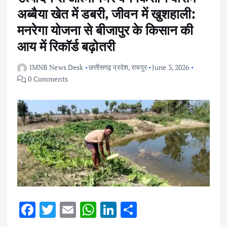
अब्बैया खेत में डबरी, जीवन में खुशहाली:
मनरेगा योजना से बीजापुर के किसान की
आय में रिकॉर्ड बढ़ोतरी
IMNB News Desk
छत्तीसगढ़ प्रदेश
,
रायपुर
June 3, 2026
0 Comments
F
T
E
W
Li
S
ac
w
m
h
n
h