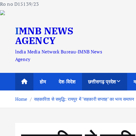
Ro no D15139/23
S
IMNB NEWS
k
i
AGENCY
p
lndia Media Network Bureau-IMNB News
t
Agency
o
c
o
होम
देश-विदेश
छत्तीसगढ़ प्रदेश
म
n
t
Home
सहकारिता से समृद्धि: रायपुर में ‘सहकारी सप्ताह’ का भव्य समापन
e
n
t