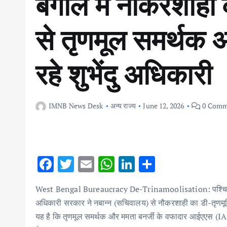
बंगाल में नौकरशाही 
से तृणमूल समर्थक 
रहे शुभेंदु अधिकारी
IMNB News Desk
अन्य राज्य
June 12, 2026
0 Comm
F
T
E
W
Li
S
ac
w
m
h
n
h
West Bengal ‍Bureaucracy De-Trinamoolisation: पश्चिम बंगाल म
e
it
ai
at
k
ar
अधिकारी सरकार ने नबान्न (सचिवालय) से नौकरशाही का डी-तृण
b
te
l
s
e
e
यह है कि तृणमूल समर्थक और ममता बनर्जी के वफादार आईएएस (IAS