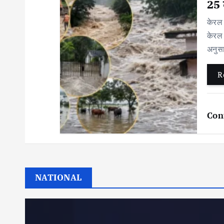
25 ल
केरल 
केरल 
अनुसा
R
Con
NATIONAL