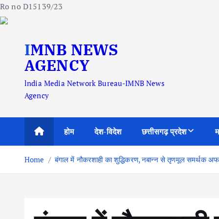
Ro no D15139/23
S
IMNB NEWS
k
i
AGENCY
p
lndia Media Network Bureau-IMNB News
t
Agency
o
c
o
होम
देश-विदेश
छत्तीसगढ़ प्रदेश
म
n
t
Home
बंगाल में नौकरशाही का शुद्धिकरण, नबान्न से तृणमूल समर्थक अफ
e
n
t