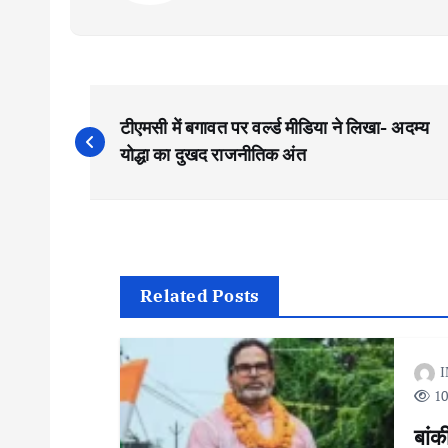
P
टीएमसी में बगावत पर वर्ल्ड मीडिया ने लिखा- अदम्य
o
योद्धा का दुखद राजनीतिक अंत
s
t
Related Posts
n
I
a
10
बांक