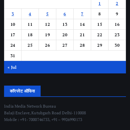
1
2
3
4
5
6
7
8
9
10
11
12
13
14
15
16
17
18
19
20
21
22
23
24
25
26
27
28
29
30
31
« Jul
कॉरपरेट ऑफिस
India Media Network Bureau
Balaji Enclave, Kutubgarh Road Delhi-110008
Mobile : +91- 7000746733, +91 – 9926990173