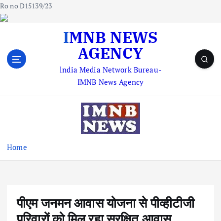
Ro no D15139/23
S
IMNB NEWS
k
AGENCY
i
p
lndia Media Network Bureau-
t
IMNB News Agency
o
c
o
n
t
e
Home
n
t
पीएम जनमन आवास योजना से पीव्हीटीजी
परिवारों को मिल रहा सुरक्षित आवास