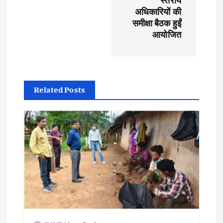
स्तरीय
अधिकारियों की
n
समीक्षा बैठक हुईं
आयोजित
a
v
i
Related Posts
g
a
t
i
o