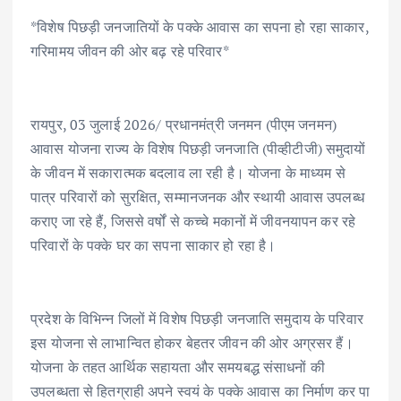
ac
w
m
h
n
h
*विशेष पिछड़ी जनजातियों के पक्के आवास का सपना हो रहा साकार,
e
it
ai
at
k
ar
गरिमामय जीवन की ओर बढ़ रहे परिवार*
b
te
l
s
e
e
o
r
A
dI
o
p
n
रायपुर, 03 जुलाई 2026/ प्रधानमंत्री जनमन (पीएम जनमन)
k
p
आवास योजना राज्य के विशेष पिछड़ी जनजाति (पीव्हीटीजी) समुदायों
के जीवन में सकारात्मक बदलाव ला रही है। योजना के माध्यम से
पात्र परिवारों को सुरक्षित, सम्मानजनक और स्थायी आवास उपलब्ध
कराए जा रहे हैं, जिससे वर्षों से कच्चे मकानों में जीवनयापन कर रहे
परिवारों के पक्के घर का सपना साकार हो रहा है।
प्रदेश के विभिन्न जिलों में विशेष पिछड़ी जनजाति समुदाय के परिवार
इस योजना से लाभान्वित होकर बेहतर जीवन की ओर अग्रसर हैं।
योजना के तहत आर्थिक सहायता और समयबद्ध संसाधनों की
उपलब्धता से हितग्राही अपने स्वयं के पक्के आवास का निर्माण कर पा