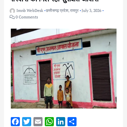
Imnb WebDesk
छत्तीसगढ़ प्रदेश
,
रायपुर
July 3, 2026
0 Comments
F
T
E
W
Li
S