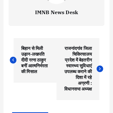
IMNB News Desk
P
बिहान से मिली
राजनांदगांव जिला
o
उड़ान-लखपति
चिकित्सालय
दीदी रत्ना ठाकुर
प्रदेश में बेहतरीन
s
बनीं आत्मनिर्भरता
स्वास्थ्य सुविधाएं
की मिसाल
उपलब्ध कराने की
t
दिशा में रहे
अग्रणी :
विधानसभा अध्यक्ष
n
a