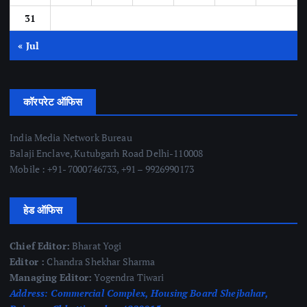
31
« Jul
कॉरपरेट ऑफिस
India Media Network Bureau
Balaji Enclave, Kutubgarh Road Delhi-110008
Mobile : +91- 7000746733, +91 – 9926990173
हेड ऑफिस
Chief Editor:
Bharat Yogi
Editor :
Chandra Shekhar Sharma
Managing Editor:
Yogendra Tiwari
Address:
Commercial Complex, Housing Board Shejbahar,