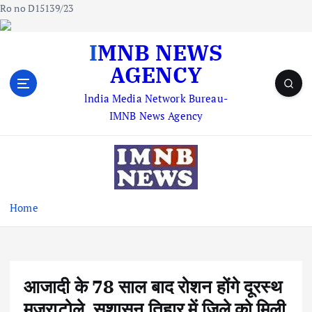
Ro no D15139/23
S
IMNB NEWS
k
AGENCY
i
p
lndia Media Network Bureau-
t
IMNB News Agency
o
c
o
n
t
e
Home
n
t
आजादी के 78 साल बाद रोशन होंगे दूरस्थ
मजराटोले, सुशासन तिहार में जिले को मिली