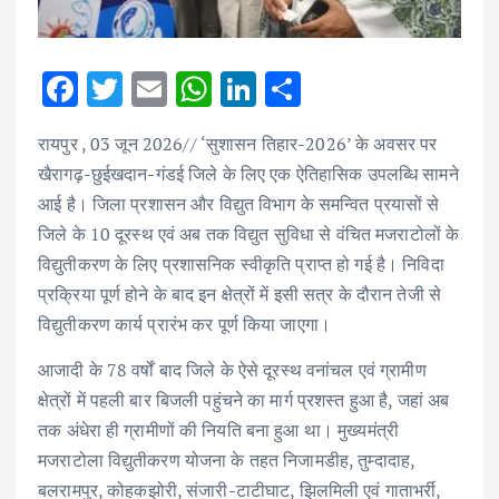
F
T
E
W
Li
S
ac
w
m
h
n
h
रायपुर , 03 जून 2026// ‘सुशासन तिहार-2026’ के अवसर पर
e
it
ai
at
k
ar
खैरागढ़-छुईखदान-गंडई जिले के लिए एक ऐतिहासिक उपलब्धि सामने
b
te
l
s
e
e
आई है। जिला प्रशासन और विद्युत विभाग के समन्वित प्रयासों से
o
r
A
dI
जिले के 10 दूरस्थ एवं अब तक विद्युत सुविधा से वंचित मजराटोलों के
o
p
n
विद्युतीकरण के लिए प्रशासनिक स्वीकृति प्राप्त हो गई है। निविदा
k
p
प्रक्रिया पूर्ण होने के बाद इन क्षेत्रों में इसी सत्र के दौरान तेजी से
विद्युतीकरण कार्य प्रारंभ कर पूर्ण किया जाएगा।
आजादी के 78 वर्षों बाद जिले के ऐसे दूरस्थ वनांचल एवं ग्रामीण
क्षेत्रों में पहली बार बिजली पहुंचने का मार्ग प्रशस्त हुआ है, जहां अब
तक अंधेरा ही ग्रामीणों की नियति बना हुआ था। मुख्यमंत्री
मजराटोला विद्युतीकरण योजना के तहत निजामडीह, तुम्दादाह,
बलरामपुर, कोहकझोरी, संजारी-टाटीघाट, झिलमिली एवं गाताभर्री,