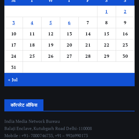
M
T
W
T
F
S
S
1
2
3
4
5
6
7
8
9
10
11
12
13
14
15
16
17
18
19
20
21
22
23
24
25
26
27
28
29
30
31
« Jul
कॉरपरेट ऑफिस
India Media Network Bureau
Balaji Enclave, Kutubgarh Road Delhi-110008
Mobile : +91- 7000746733, +91 – 9926990173