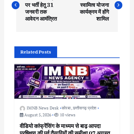
o
पर भर्ती हेतु 31
स्वामित्व योजना
s
जनवरी तक
कार्यक्रम में होंगे
आवेदन आमंत्रित
शामिल
t
n
Related Posts
a
v
i
g
IMNB News Desk
कोरबा
,
छत्तीसगढ़ प्रदेश
a
August 5, 2026
10 views
वीडियो कांफ्रेंसिंग के माध्यम से बाढ़ आपदा
t
प्रषिक्षण की पूर्व तैयारियों की समीक्षा 07 अगस्त