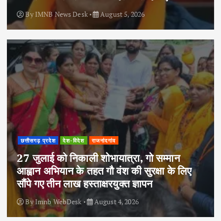
By
IMNB News Desk
August 5, 2026
छत्तीसगढ़ प्रदेश
देश-विदेश
राजनांदगांव
27 जुलाई को निकाली शोभायात्रा, गो सम्मान
आह्वान अभियान के तहत गौ वंश की सुरक्षा के लिए
सौंपे गए तीन लाख हस्ताक्षरयुक्त ज्ञापन
By
Imnb WebDesk
August 4, 2026