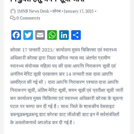
IMNB News Desk
कोरबा
January 17, 2025
0 Comments
F
T
E
W
Li
S
ac
w
m
h
n
h
कोरबा 17 जनवरी 2025/ कार्यालय मुख्य चिकित्सा एवं स्वास्थ्य
e
it
ai
at
k
ar
अधिकारी कोरबा द्वारा जिला खनिज न्यास मद अंतर्गत ग्रामीण
b
te
l
s
e
e
स्वास्थ्य संयोजक महिला पद की दावा आपत्ति निराकरण सूची एवं
o
r
A
dI
अनंतिम मेरिट सूची प्रकाशन कर 14 जनवरी तक दावा आपत्ति
o
p
n
आमंत्रित की गई थी। दावा आपत्ति निराकरण पश्चात दावा आपत्ति
k
p
निराकरण सूची, अंतिम मेरिट सूची, चयन सूची एवं प्रतीक्षा सूची जारी
कर कार्यालय मुख्य चिकित्सा एवं स्वास्थ्य अधिकारी कोरबा के सूचना
पटल पर चस्पा कर दी गई है। साथ जिले के शासकीय वेबसाइट
डब्ल्यूडब्ल्यूडब्ल्यू डाट कोरबा डाट जीओव्ही डाट इन में सर्वसंबंधितों
के अवलोकनार्थ अपलोड कर दी गई है।