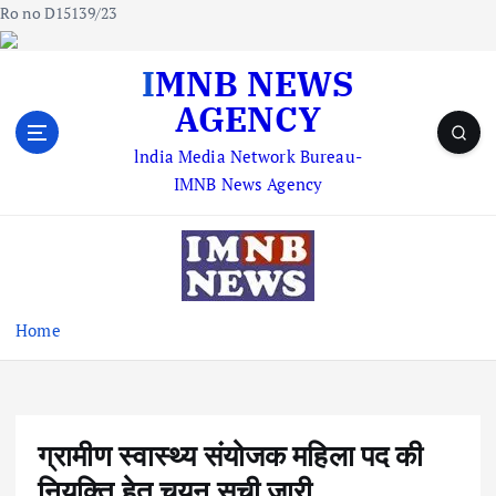
Ro no D15139/23
S
IMNB NEWS
k
AGENCY
i
p
lndia Media Network Bureau-
t
IMNB News Agency
o
c
o
n
t
e
Home
n
t
ग्रामीण स्वास्थ्य संयोजक महिला पद की
नियुक्ति हेतु चयन सूची जारी