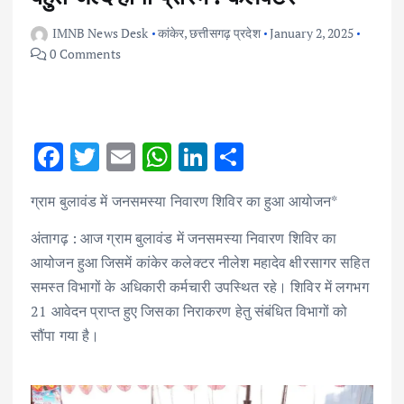
IMNB News Desk
कांकेर
,
छत्तीसगढ़ प्रदेश
January 2, 2025
0 Comments
F
T
E
W
Li
S
ac
w
m
h
n
h
ग्राम बुलावंड में जनसमस्या निवारण शिविर का हुआ आयोजन*
e
it
ai
at
k
ar
b
te
l
s
e
e
अंतागढ़ : आज ग्राम बुलावंड में जनसमस्या निवारण शिविर का
आयोजन हुआ जिसमें कांकेर कलेक्टर नीलेश महादेव क्षीरसागर सहित
o
r
A
dI
समस्त विभागों के अधिकारी कर्मचारी उपस्थित रहे। शिविर में लगभग
o
p
n
21 आवेदन प्राप्त हुए जिसका निराकरण हेतु संबंधित विभागों को
k
p
सौंपा गया है।