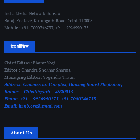
India Media Network Bureau
Balaji Enclave, Kutubgarh Road Delhi-110008
Mobile : +91- 7000746733, +91 – 9926990173
हेड ऑफिस
Chief Editor:
Bharat Yogi
Editor :
Chandra Shekhar Sharma
Managing Editor:
Yogendra Tiwari
Address:
Commercial Complex, Housing Board Shejbahar,
Raipur – Chhattisgarh – 4920015
Phone:
+91 – 9926990173, +91-7000746733
Email:
imnb.org@gmail.com
About Us