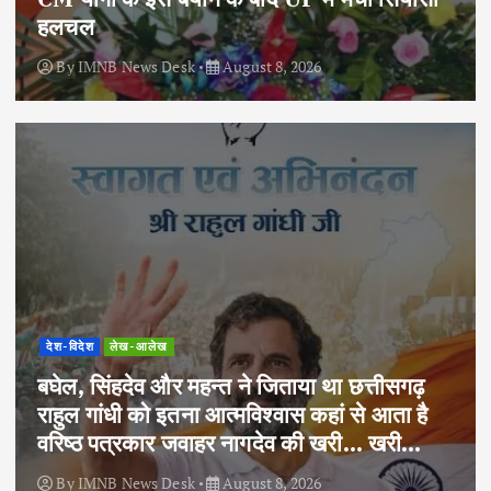
हलचल
By
IMNB News Desk
August 8, 2026
देश-विदेश
लेख-आलेख
बघेल, सिंहदेव और महन्त ने जिताया था छत्तीसगढ़
राहुल गांधी को इतना आत्मविश्वास कहां से आता है
वरिष्ठ पत्रकार जवाहर नागदेव की खरी… खरी…
By
IMNB News Desk
August 8, 2026