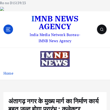
Ro no D15139/23
S
IMNB NEWS
k
AGENCY
i
p
lndia Media Network Bureau-
t
IMNB News Agency
o
c
o
n
t
e
Home
n
t
अंतागढ़ नगर के मुख्य मार्ग का निर्माण कार्य
बहुत जल्द होगा प्रारंभ : कलेक्टर