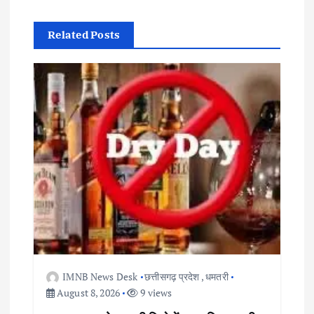
i
g
Related Posts
a
t
i
o
n
IMNB News Desk
छत्तीसगढ़ प्रदेश
,
धमतरी
August 8, 2026
9 views