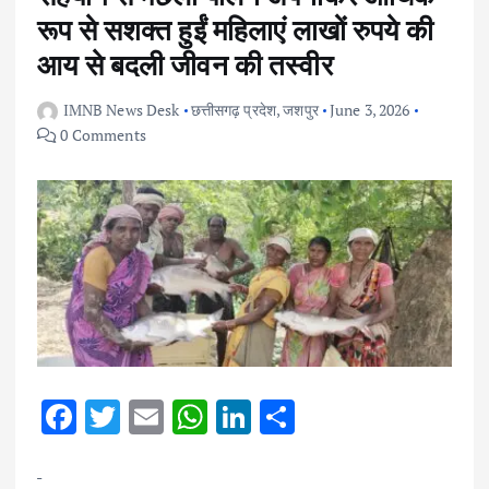
रूप से सशक्त हुईं महिलाएं लाखों रुपये की
आय से बदली जीवन की तस्वीर
IMNB News Desk
छत्तीसगढ़ प्रदेश
,
जशपुर
June 3, 2026
0 Comments
F
T
E
W
Li
S
ac
w
m
h
n
h
e
it
ai
at
k
ar