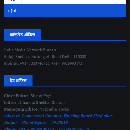
« Jul
कॉरपरेट ऑफिस
India Media Network Bureau
Balaji Enclave, Kutubgarh Road Delhi-110008
Mobile : +91- 7000746733, +91 – 9926990173
हेड ऑफिस
Chief Editor:
Bharat Yogi
Editor :
Chandra Shekhar Sharma
Managing Editor:
Yogendra Tiwari
Address:
Commercial Complex, Housing Board Shejbahar,
Raipur – Chhattisgarh – 4920015
Phone:
+91 – 9926990173, +91-7000746733