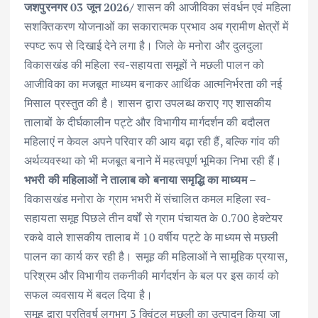
जशपुरनगर 03 जून 2026/
शासन की आजीविका संवर्धन एवं महिला
b
te
l
s
e
e
सशक्तिकरण योजनाओं का सकारात्मक प्रभाव अब ग्रामीण क्षेत्रों में
o
r
A
dI
स्पष्ट रूप से दिखाई देने लगा है। जिले के मनोरा और दुलदुला
o
p
n
विकासखंड की महिला स्व-सहायता समूहों ने मछली पालन को
k
p
आजीविका का मजबूत माध्यम बनाकर आर्थिक आत्मनिर्भरता की नई
मिसाल प्रस्तुत की है। शासन द्वारा उपलब्ध कराए गए शासकीय
तालाबों के दीर्घकालीन पट्टे और विभागीय मार्गदर्शन की बदौलत
महिलाएं न केवल अपने परिवार की आय बढ़ा रही हैं, बल्कि गांव की
अर्थव्यवस्था को भी मजबूत बनाने में महत्वपूर्ण भूमिका निभा रही हैं।
भभरी की महिलाओं ने तालाब को बनाया समृद्धि का माध्यम –
विकासखंड मनोरा के ग्राम भभरी में संचालित कमल महिला स्व-
सहायता समूह पिछले तीन वर्षों से ग्राम पंचायत के 0.700 हेक्टेयर
रकबे वाले शासकीय तालाब में 10 वर्षीय पट्टे के माध्यम से मछली
पालन का कार्य कर रही है। समूह की महिलाओं ने सामूहिक प्रयास,
परिश्रम और विभागीय तकनीकी मार्गदर्शन के बल पर इस कार्य को
सफल व्यवसाय में बदल दिया है।
समूह द्वारा प्रतिवर्ष लगभग 3 क्विंटल मछली का उत्पादन किया जा