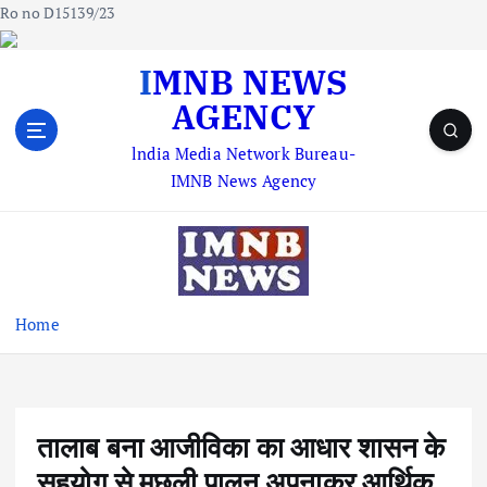
Ro no D15139/23
S
IMNB NEWS
k
AGENCY
i
p
lndia Media Network Bureau-
t
IMNB News Agency
o
c
o
n
t
e
Home
n
t
तालाब बना आजीविका का आधार शासन के
सहयोग से मछली पालन अपनाकर आर्थिक