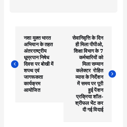
P
नशा मुक्त भारत
सेवानिवृत्ति के दिन
o
अभियान के तहत
ही मिला पीपीओ,
अंतरराष्ट्रीय
शिक्षा विभाग के 7
s
धूम्रपान निषेध
कर्मचारियों को
दिवस पर बोखी में
मिला सम्मान
t
शपथ एवं
कलेक्टर रोहित
जागरूकता
व्यास के निर्देशन
कार्यक्रम
में समय पर पूरी
n
आयोजित
हुई पेंशन
प्रक्रिया शॉल-
a
श्रीफल भेंट कर
दी गई विदाई
v