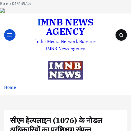
Ro no D15139/23
S
IMNB NEWS
k
AGENCY
i
p
lndia Media Network Bureau-
t
IMNB News Agency
o
c
o
n
t
e
Home
n
t
सीएम हेल्पलाइन (1076) के नोडल
अधिकारियों का प्रशिक्षण संपन्न