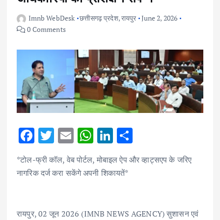
Imnb WebDesk
छत्तीसगढ़ प्रदेश
,
रायपुर
June 2, 2026
0 Comments
F
T
E
W
Li
S
ac
w
m
h
n
h
*टोल-फ्री कॉल, वेब पोर्टल, मोबाइल ऐप और व्हाट्सएप के जरिए
e
it
ai
at
k
ar
नागरिक दर्ज करा सकेंगे अपनी शिकायतें*
b
te
l
s
e
e
o
r
A
dI
o
p
n
रायपुर, 02 जून 2026 (IMNB NEWS AGENCY) सुशासन एवं