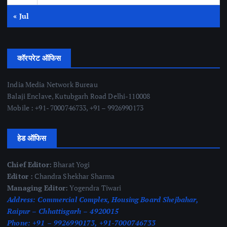
« Jul
कॉरपरेट ऑफिस
India Media Network Bureau
Balaji Enclave, Kutubgarh Road Delhi-110008
Mobile : +91- 7000746733, +91 – 9926990173
हेड ऑफिस
Chief Editor:
Bharat Yogi
Editor :
Chandra Shekhar Sharma
Managing Editor:
Yogendra Tiwari
Address:
Commercial Complex, Housing Board Shejbahar,
Raipur – Chhattisgarh – 4920015
Phone:
+91 – 9926990173, +91-7000746733