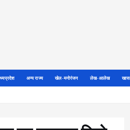
ध्यप्रदेश
अन्य राज्य
खेल-मनोरंजन
लेख-आलेख
खास