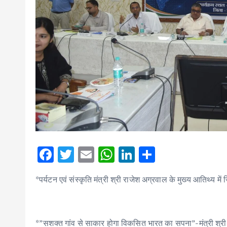
F
T
E
W
Li
S
ac
w
m
h
n
h
*पर्यटन एवं संस्कृति मंत्री श्री राजेश अग्रवाल के मुख्य आतिथ्य
e
it
ai
at
k
ar
b
te
l
s
e
e
o
r
A
dI
*”सशक्त गांव से साकार होगा विकसित भारत का सपना”-मंत्री श्र