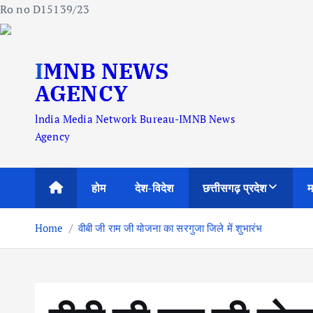
Ro no D15139/23
S
IMNB NEWS
k
i
AGENCY
p
lndia Media Network Bureau-IMNB News
t
Agency
o
c
o
होम
देश-विदेश
छत्तीसगढ़ प्रदेश
म
n
t
Home
वीबी जी राम जी योजना का सरगुजा जिले में शुभारंभ
e
n
t